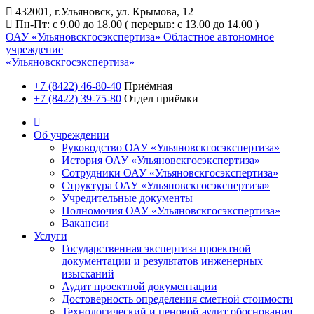
432001, г.Ульяновск, ул. Крымова, 12
Пн-Пт: с 9.00 до 18.00 ( перерыв: с 13.00 до 14.00 )
ОАУ «Ульяновскгосэкспертиза»
Областное автономное
учреждение
«Ульяновскгосэкспертиза»
+7 (8422) 46-80-40
Приёмная
+7 (8422) 39-75-80
Отдел приёмки
Об учреждении
Руководство ОАУ «Ульяновскгосэкспертиза»
История ОАУ «Ульяновскгосэкспертиза»
Сотрудники ОАУ «Ульяновскгосэкспертиза»
Структура ОАУ «Ульяновскгосэкспертиза»
Учредительные документы
Полномочия ОАУ «Ульяновскгосэкспертиза»
Вакансии
Услуги
Государственная экспертиза проектной
документации и результатов инженерных
изысканий
Аудит проектной документации
Достоверность определения сметной стоимости
Технологический и ценовой аудит обоснования