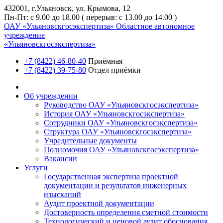
432001, г.Ульяновск, ул. Крымова, 12
Пн-Пт: с 9.00 до 18.00 ( перерыв: с 13.00 до 14.00 )
ОАУ «Ульяновскгосэкспертиза»
Областное автономное
учреждение
«Ульяновскгосэкспертиза»
+7 (8422) 46-80-40
Приёмная
+7 (8422) 39-75-80
Отдел приёмки
Об учреждении
Руководство ОАУ «Ульяновскгосэкспертиза»
История ОАУ «Ульяновскгосэкспертиза»
Сотрудники ОАУ «Ульяновскгосэкспертиза»
Структура ОАУ «Ульяновскгосэкспертиза»
Учредительные документы
Полномочия ОАУ «Ульяновскгосэкспертиза»
Вакансии
Услуги
Государственная экспертиза проектной
документации и результатов инженерных
изысканий
Аудит проектной документации
Достоверность определения сметной стоимости
Технологический и ценовой аудит обоснования