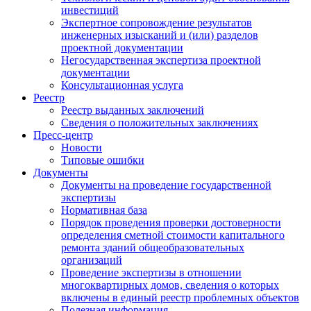
инвестиций
Экспертное сопровождение результатов
инженерных изысканий и (или) разделов
проектной документации
Негосударственная экспертиза проектной
документации
Консультационная услуга
Реестр
Реестр выданных заключений
Сведения о положительных заключениях
Пресс-центр
Новости
Типовые ошибки
Документы
Документы на проведение государственной
экспертизы
Нормативная база
Порядок проведения проверки достоверности
определения сметной стоимости капитального
ремонта зданий общеобразовательных
организаций
Проведение экспертизы в отношении
многоквартирных домов, сведения о которых
включены в единый реестр проблемных объектов
Полезная информация