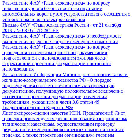
Разъяснение ФАУ «Главгосэкспертиза» по вопросу
повышения уровня безопасности эксплуатации
автомобильных дорог путем устройства нового освещения с
устройством нового электроснабжения
Письмо ФАУ «Главгосэкспертиза России» от 21 октября
2019г. № 08-05-1/15284-НБ
Разъяснение ФАУ «Главгосэкспертиза» о необходимость
выполнения отдельных видов инженерных изысканий
Разъяснение ФАУ «Главгосэкспертиза» по вопросу
проведения экспертизы проектной документации,
подготовленной с использованием экономически
эффективной проектной документации повторного
использования
Разъяснения к Информации Министерства строительства и
жилищно-коммунального хозяйства РФ «О порядке
подтверждения соответствия вносимых в проектную
документацию, получившую положительное заключение
экспертизы проектной документации, изменений
требованиям, указанным в части 3.8 статьи 49
Градостроительного Кодекса РФ»
Лист экспресс-оценки качества ИЭИ. Предлагаемый Лист
проверки рекомендуется для использования застройщикам/
техническим заказчикам, осуществляющим проверку
результатов инженерно-экологических изысканий при их
приемке, а также проектным организациям, главным