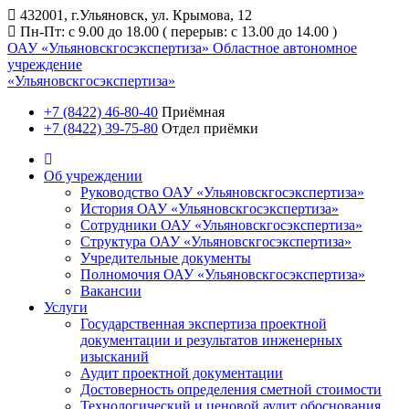
432001, г.Ульяновск, ул. Крымова, 12
Пн-Пт: с 9.00 до 18.00 ( перерыв: с 13.00 до 14.00 )
ОАУ «Ульяновскгосэкспертиза»
Областное автономное
учреждение
«Ульяновскгосэкспертиза»
+7 (8422) 46-80-40
Приёмная
+7 (8422) 39-75-80
Отдел приёмки
Об учреждении
Руководство ОАУ «Ульяновскгосэкспертиза»
История ОАУ «Ульяновскгосэкспертиза»
Сотрудники ОАУ «Ульяновскгосэкспертиза»
Структура ОАУ «Ульяновскгосэкспертиза»
Учредительные документы
Полномочия ОАУ «Ульяновскгосэкспертиза»
Вакансии
Услуги
Государственная экспертиза проектной
документации и результатов инженерных
изысканий
Аудит проектной документации
Достоверность определения сметной стоимости
Технологический и ценовой аудит обоснования