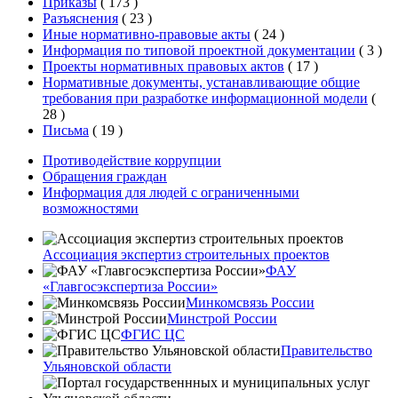
Приказы
(
173
)
Разъяснения
(
23
)
Иные нормативно-правовые акты
(
24
)
Информация по типовой проектной документации
(
3
)
Проекты нормативных правовых актов
(
17
)
Нормативные документы, устанавливающие общие
требования при разработке информационной модели
(
28
)
Письма
(
19
)
Противодействие коррупции
Обращения граждан
Информация для людей с ограниченными
возможностями
Ассоциация экспертиз строительных проектов
ФАУ
«Главгосэкспертиза России»
Минкомсвязь России
Минстрой России
ФГИС ЦС
Правительство
Ульяновской области