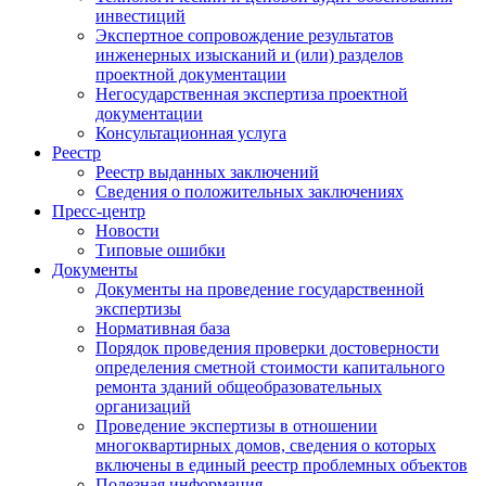
инвестиций
Экспертное сопровождение результатов
инженерных изысканий и (или) разделов
проектной документации
Негосударственная экспертиза проектной
документации
Консультационная услуга
Реестр
Реестр выданных заключений
Сведения о положительных заключениях
Пресс-центр
Новости
Типовые ошибки
Документы
Документы на проведение государственной
экспертизы
Нормативная база
Порядок проведения проверки достоверности
определения сметной стоимости капитального
ремонта зданий общеобразовательных
организаций
Проведение экспертизы в отношении
многоквартирных домов, сведения о которых
включены в единый реестр проблемных объектов
Полезная информация