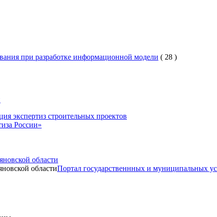
вания при разработке информационной модели
(
28
)
и
ция экспертиз строительных проектов
иза России»
яновской области
Портал государственнных и муниципальных ус