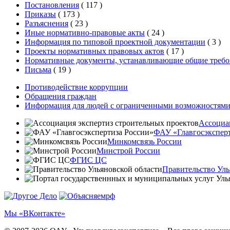
Постановления
(
117
)
Приказы
(
173
)
Разъяснения
(
23
)
Иные нормативно-правовые акты
(
24
)
Информация по типовой проектной документации
(
3
)
Проекты нормативных правовых актов
(
17
)
Нормативные документы, устанавливающие общие требо
Письма
(
19
)
Противодействие коррупции
Обращения граждан
Информация для людей с ограниченными возможностям
Ассоциа
ФАУ «Главгосэксперт
Минкомсвязь России
Минстрой России
ФГИС ЦС
Правительство Уль
Мы «ВКонтакте»