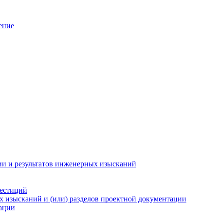
ение
ии и результатов инженерных изысканий
вестиций
х изысканий и (или) разделов проектной документации
тации