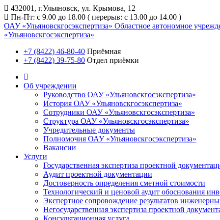
432001, г.Ульяновск, ул. Крымова, 12
Пн-Пт: с 9.00 до 18.00 ( перерыв: с 13.00 до 14.00 )
ОАУ «Ульяновскгосэкспертиза»
Областное автономное учрежд
«Ульяновскгосэкспертиза»
+7 (8422) 46-80-40
Приёмная
+7 (8422) 39-75-80
Отдел приёмки
Об учреждении
Руководство ОАУ «Ульяновскгосэкспертиза»
История ОАУ «Ульяновскгосэкспертиза»
Сотрудники ОАУ «Ульяновскгосэкспертиза»
Структура ОАУ «Ульяновскгосэкспертиза»
Учредительные документы
Полномочия ОАУ «Ульяновскгосэкспертиза»
Вакансии
Услуги
Государственная экспертиза проектной документац
Аудит проектной документации
Достоверность определения сметной стоимости
Технологический и ценовой аудит обоснования ин
Экспертное сопровождение результатов инженерны
Негосударственная экспертиза проектной докумен
Консультационная услуга