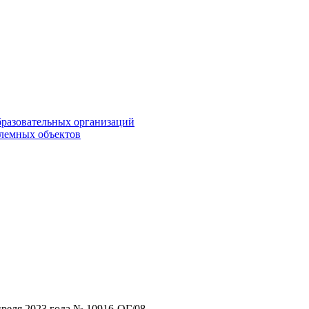
бразовательных организаций
блемных объектов
реля 2023 года № 10916-ОГ/08