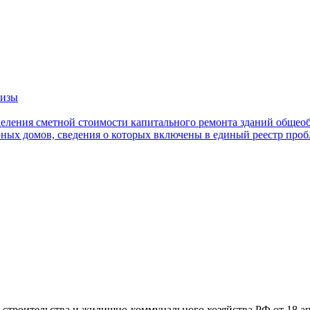
тизы
еления сметной стоимости капитального ремонта зданий общео
ных домов, сведения о которых включены в единый реестр про
строительства и жилищно-коммунального хозяйства РФ от 18 ап