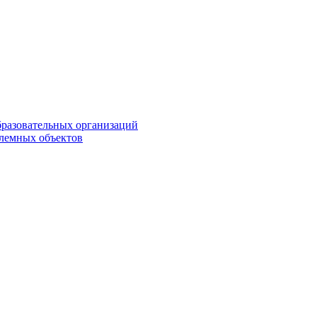
бразовательных организаций
блемных объектов