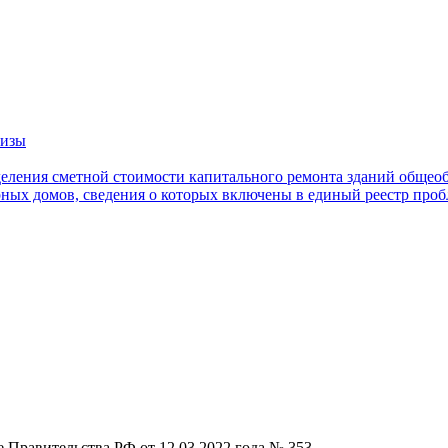
тизы
еления сметной стоимости капитального ремонта зданий общео
ных домов, сведения о которых включены в единый реестр про
 Правительства РФ от 12.03.2022 года № 353