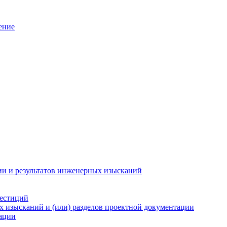
ение
ии и результатов инженерных изысканий
вестиций
х изысканий и (или) разделов проектной документации
тации