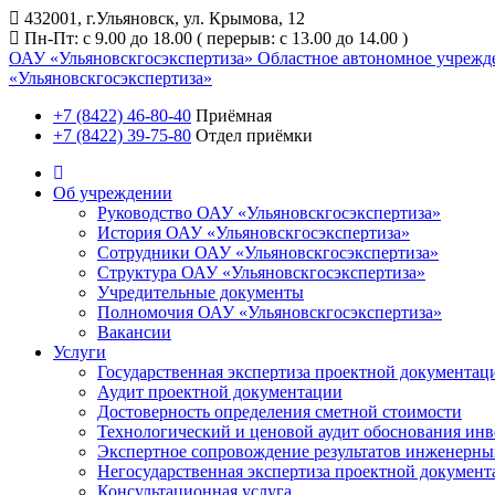
432001, г.Ульяновск, ул. Крымова, 12
Пн-Пт: с 9.00 до 18.00 ( перерыв: с 13.00 до 14.00 )
ОАУ «Ульяновскгосэкспертиза»
Областное автономное учрежд
«Ульяновскгосэкспертиза»
+7 (8422) 46-80-40
Приёмная
+7 (8422) 39-75-80
Отдел приёмки
Об учреждении
Руководство ОАУ «Ульяновскгосэкспертиза»
История ОАУ «Ульяновскгосэкспертиза»
Сотрудники ОАУ «Ульяновскгосэкспертиза»
Структура ОАУ «Ульяновскгосэкспертиза»
Учредительные документы
Полномочия ОАУ «Ульяновскгосэкспертиза»
Вакансии
Услуги
Государственная экспертиза проектной документац
Аудит проектной документации
Достоверность определения сметной стоимости
Технологический и ценовой аудит обоснования ин
Экспертное сопровождение результатов инженерны
Негосударственная экспертиза проектной докумен
Консультационная услуга