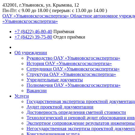
432001, г.Ульяновск, ул. Крымова, 12
Пн-Пт: с 9.00 до 18.00 ( перерыв: с 13.00 до 14.00 )
ОАУ «Ульяновскгосэкспертиза»
Областное автономное учрежд
«Ульяновскгосэкспертиза»
+7 (8422) 46-80-40
Приёмная
+7 (8422) 39-75-80
Отдел приёмки
Об учреждении
Руководство ОАУ «Ульяновскгосэкспертиза»
История ОАУ «Ульяновскгосэкспертиза»
Сотрудники ОАУ «Ульяновскгосэкспертиза»
Структура ОАУ «Ульяновскгосэкспертиза»
Учредительные документы
Полномочия ОАУ «Ульяновскгосэкспертиза»
Вакансии
Услуги
Государственная экспертиза проектной документац
Аудит проектной документации
Достоверность определения сметной стоимости
Технологический и ценовой аудит обоснования ин
Экспертное сопровождение результатов инженерны
Негосударственная экспертиза проектной докумен
Консультационная услуга