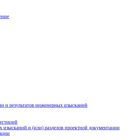
ение
ии и результатов инженерных изысканий
вестиций
х изысканий и (или) разделов проектной документации
тации