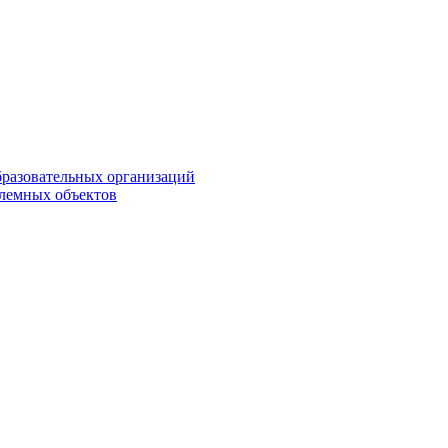
бразовательных организаций
блемных объектов