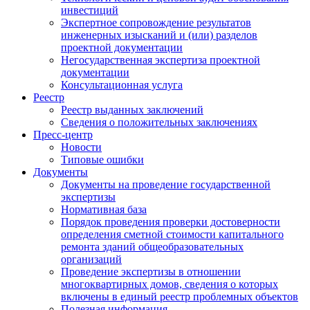
инвестиций
Экспертное сопровождение результатов
инженерных изысканий и (или) разделов
проектной документации
Негосударственная экспертиза проектной
документации
Консультационная услуга
Реестр
Реестр выданных заключений
Сведения о положительных заключениях
Пресс-центр
Новости
Типовые ошибки
Документы
Документы на проведение государственной
экспертизы
Нормативная база
Порядок проведения проверки достоверности
определения сметной стоимости капитального
ремонта зданий общеобразовательных
организаций
Проведение экспертизы в отношении
многоквартирных домов, сведения о которых
включены в единый реестр проблемных объектов
Полезная информация