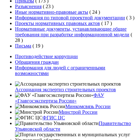
Приказы
(
173
)
Разъяснения
(
23
)
Иные нормативно-правовые акты
(
24
)
Информация по типовой проектной документации
(
3
)
Проекты нормативных правовых актов
(
17
)
Нормативные документы, устанавливающие общие
требования при разработке информационной модели
(
28
)
Письма
(
19
)
Противодействие коррупции
Обращения граждан
Информация для людей с ограниченными
возможностями
Ассоциация экспертиз строительных проектов
ФАУ
«Главгосэкспертиза России»
Минкомсвязь России
Минстрой России
ФГИС ЦС
Правительство
Ульяновской области