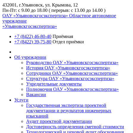
432001, г.Ульяновск, ул. Крымова, 12
Пн-Пт: с 9.00 до 18.00 ( перерыв: с 13.00 до 14.00 )
ОАУ «Ульяновскгосэкспертиза»
Областное автономное
учреждение
«Ульяновскгосэкспертиза»
+7 (8422) 46-80-40
Приёмная
+7 (8422) 39-75-80
Отдел приёмки
Об учреждении
Руководство ОАУ «Ульяновскгосэкспертиза»
История ОАУ «Ульяновскгосэкспертиза»
Сотрудники ОАУ «Ульяновскгосэкспертиза»
Структура ОАУ «Ульяновскгосэкспертиза»
Учредительные документы
Полномочия ОАУ «Ульяновскгосэкспертиза»
Вакансии
Услуги
Государственная экспертиза проектной
документации и результатов инженерных
изысканий
Аудит проектной документации
Достоверность определения сметной стоимости
Технологический и ценовой аудит обоснования