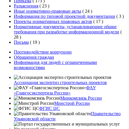
Приказы
(
173
)
Разъяснения
(
23
)
Иные нормативно-правовые акты
(
24
)
Информация по типовой проектной документации
(
3
)
Проекты нормативных правовых актов
(
17
)
Нормативные документы, устанавливающие общие
требования при разработке информационной модели
(
28
)
Письма
(
19
)
Противодействие коррупции
Обращения граждан
Информация для людей с ограниченными
возможностями
Ассоциация экспертиз строительных проектов
ФАУ
«Главгосэкспертиза России»
Минкомсвязь России
Минстрой России
ФГИС ЦС
Правительство
Ульяновской области