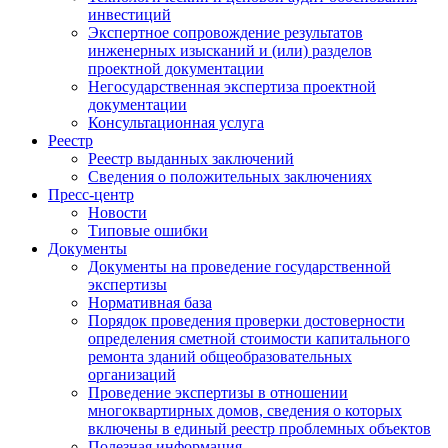
инвестиций
Экспертное сопровождение результатов
инженерных изысканий и (или) разделов
проектной документации
Негосударственная экспертиза проектной
документации
Консультационная услуга
Реестр
Реестр выданных заключений
Сведения о положительных заключениях
Пресс-центр
Новости
Типовые ошибки
Документы
Документы на проведение государственной
экспертизы
Нормативная база
Порядок проведения проверки достоверности
определения сметной стоимости капитального
ремонта зданий общеобразовательных
организаций
Проведение экспертизы в отношении
многоквартирных домов, сведения о которых
включены в единый реестр проблемных объектов
Полезная информация