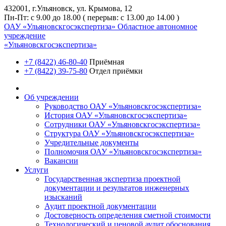
432001, г.Ульяновск, ул. Крымова, 12
Пн-Пт: с 9.00 до 18.00 ( перерыв: с 13.00 до 14.00 )
ОАУ «Ульяновскгосэкспертиза»
Областное автономное
учреждение
«Ульяновскгосэкспертиза»
+7 (8422) 46-80-40
Приёмная
+7 (8422) 39-75-80
Отдел приёмки
Об учреждении
Руководство ОАУ «Ульяновскгосэкспертиза»
История ОАУ «Ульяновскгосэкспертиза»
Сотрудники ОАУ «Ульяновскгосэкспертиза»
Структура ОАУ «Ульяновскгосэкспертиза»
Учредительные документы
Полномочия ОАУ «Ульяновскгосэкспертиза»
Вакансии
Услуги
Государственная экспертиза проектной
документации и результатов инженерных
изысканий
Аудит проектной документации
Достоверность определения сметной стоимости
Технологический и ценовой аудит обоснования