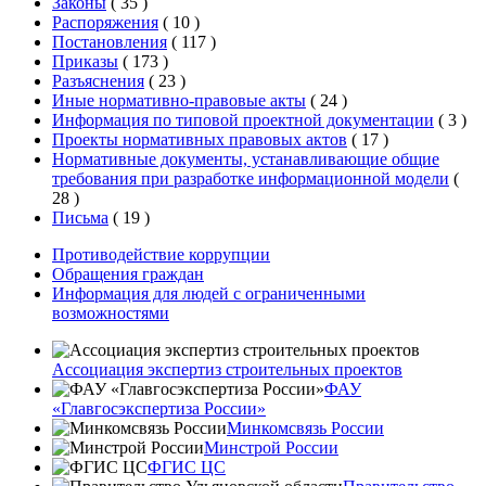
Законы
(
35
)
Распоряжения
(
10
)
Постановления
(
117
)
Приказы
(
173
)
Разъяснения
(
23
)
Иные нормативно-правовые акты
(
24
)
Информация по типовой проектной документации
(
3
)
Проекты нормативных правовых актов
(
17
)
Нормативные документы, устанавливающие общие
требования при разработке информационной модели
(
28
)
Письма
(
19
)
Противодействие коррупции
Обращения граждан
Информация для людей с ограниченными
возможностями
Ассоциация экспертиз строительных проектов
ФАУ
«Главгосэкспертиза России»
Минкомсвязь России
Минстрой России
ФГИС ЦС