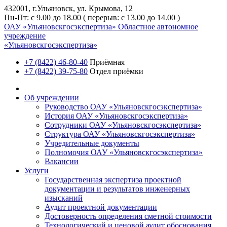
432001, г.Ульяновск, ул. Крымова, 12
Пн-Пт: с 9.00 до 18.00 ( перерыв: с 13.00 до 14.00 )
ОАУ «Ульяновскгосэкспертиза»
Областное автономное
учреждение
«Ульяновскгосэкспертиза»
+7 (8422) 46-80-40
Приёмная
+7 (8422) 39-75-80
Отдел приёмки
Об учреждении
Руководство ОАУ «Ульяновскгосэкспертиза»
История ОАУ «Ульяновскгосэкспертиза»
Сотрудники ОАУ «Ульяновскгосэкспертиза»
Структура ОАУ «Ульяновскгосэкспертиза»
Учредительные документы
Полномочия ОАУ «Ульяновскгосэкспертиза»
Вакансии
Услуги
Государственная экспертиза проектной
документации и результатов инженерных
изысканий
Аудит проектной документации
Достоверность определения сметной стоимости
Технологический и ценовой аудит обоснования