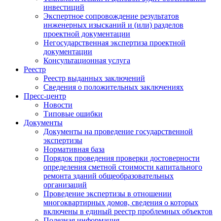
инвестиций
Экспертное сопровождение результатов
инженерных изысканий и (или) разделов
проектной документации
Негосударственная экспертиза проектной
документации
Консультационная услуга
Реестр
Реестр выданных заключений
Сведения о положительных заключениях
Пресс-центр
Новости
Типовые ошибки
Документы
Документы на проведение государственной
экспертизы
Нормативная база
Порядок проведения проверки достоверности
определения сметной стоимости капитального
ремонта зданий общеобразовательных
организаций
Проведение экспертизы в отношении
многоквартирных домов, сведения о которых
включены в единый реестр проблемных объектов
Полезная информация