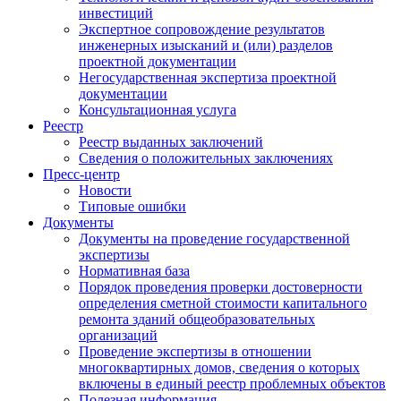
инвестиций
Экспертное сопровождение результатов
инженерных изысканий и (или) разделов
проектной документации
Негосударственная экспертиза проектной
документации
Консультационная услуга
Реестр
Реестр выданных заключений
Сведения о положительных заключениях
Пресс-центр
Новости
Типовые ошибки
Документы
Документы на проведение государственной
экспертизы
Нормативная база
Порядок проведения проверки достоверности
определения сметной стоимости капитального
ремонта зданий общеобразовательных
организаций
Проведение экспертизы в отношении
многоквартирных домов, сведения о которых
включены в единый реестр проблемных объектов
Полезная информация