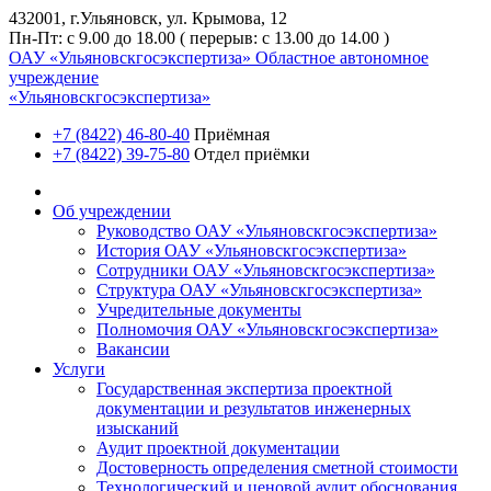
432001, г.Ульяновск, ул. Крымова, 12
Пн-Пт: с 9.00 до 18.00 ( перерыв: с 13.00 до 14.00 )
ОАУ «Ульяновскгосэкспертиза»
Областное автономное
учреждение
«Ульяновскгосэкспертиза»
+7 (8422) 46-80-40
Приёмная
+7 (8422) 39-75-80
Отдел приёмки
Об учреждении
Руководство ОАУ «Ульяновскгосэкспертиза»
История ОАУ «Ульяновскгосэкспертиза»
Сотрудники ОАУ «Ульяновскгосэкспертиза»
Структура ОАУ «Ульяновскгосэкспертиза»
Учредительные документы
Полномочия ОАУ «Ульяновскгосэкспертиза»
Вакансии
Услуги
Государственная экспертиза проектной
документации и результатов инженерных
изысканий
Аудит проектной документации
Достоверность определения сметной стоимости
Технологический и ценовой аудит обоснования