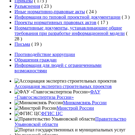
Приказы
(
173
)
Разъяснения
(
23
)
Иные нормативно-правовые акты
(
24
)
Информация по типовой проектной документации
(
3
)
Проекты нормативных правовых актов
(
17
)
Нормативные документы, устанавливающие общие
требования при разработке информационной модели
(
28
)
Письма
(
19
)
Противодействие коррупции
Обращения граждан
Информация для людей с ограниченными
возможностями
Ассоциация экспертиз строительных проектов
ФАУ
«Главгосэкспертиза России»
Минкомсвязь России
Минстрой России
ФГИС ЦС
Правительство
Ульяновской области