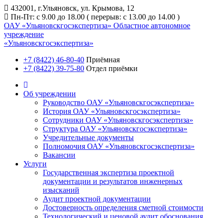
432001, г.Ульяновск, ул. Крымова, 12
Пн-Пт: с 9.00 до 18.00 ( перерыв: с 13.00 до 14.00 )
ОАУ «Ульяновскгосэкспертиза»
Областное автономное
учреждение
«Ульяновскгосэкспертиза»
+7 (8422) 46-80-40
Приёмная
+7 (8422) 39-75-80
Отдел приёмки
Об учреждении
Руководство ОАУ «Ульяновскгосэкспертиза»
История ОАУ «Ульяновскгосэкспертиза»
Сотрудники ОАУ «Ульяновскгосэкспертиза»
Структура ОАУ «Ульяновскгосэкспертиза»
Учредительные документы
Полномочия ОАУ «Ульяновскгосэкспертиза»
Вакансии
Услуги
Государственная экспертиза проектной
документации и результатов инженерных
изысканий
Аудит проектной документации
Достоверность определения сметной стоимости
Технологический и ценовой аудит обоснования