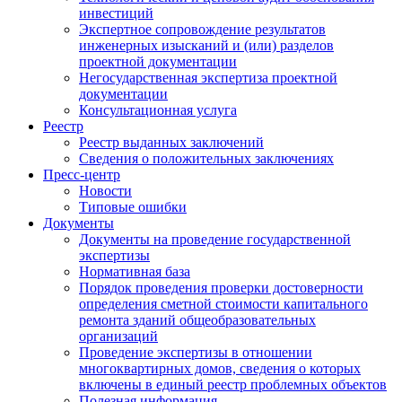
инвестиций
Экспертное сопровождение результатов
инженерных изысканий и (или) разделов
проектной документации
Негосударственная экспертиза проектной
документации
Консультационная услуга
Реестр
Реестр выданных заключений
Сведения о положительных заключениях
Пресс-центр
Новости
Типовые ошибки
Документы
Документы на проведение государственной
экспертизы
Нормативная база
Порядок проведения проверки достоверности
определения сметной стоимости капитального
ремонта зданий общеобразовательных
организаций
Проведение экспертизы в отношении
многоквартирных домов, сведения о которых
включены в единый реестр проблемных объектов
Полезная информация