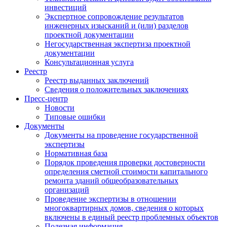
инвестиций
Экспертное сопровождение результатов
инженерных изысканий и (или) разделов
проектной документации
Негосударственная экспертиза проектной
документации
Консультационная услуга
Реестр
Реестр выданных заключений
Сведения о положительных заключениях
Пресс-центр
Новости
Типовые ошибки
Документы
Документы на проведение государственной
экспертизы
Нормативная база
Порядок проведения проверки достоверности
определения сметной стоимости капитального
ремонта зданий общеобразовательных
организаций
Проведение экспертизы в отношении
многоквартирных домов, сведения о которых
включены в единый реестр проблемных объектов
Полезная информация