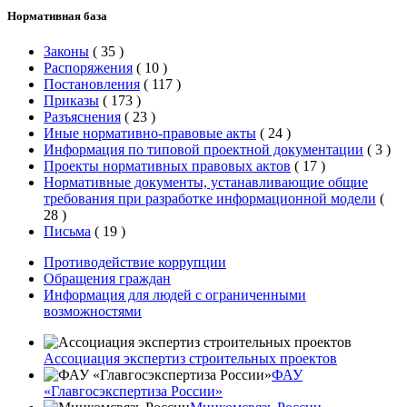
Нормативная база
Законы
(
35
)
Распоряжения
(
10
)
Постановления
(
117
)
Приказы
(
173
)
Разъяснения
(
23
)
Иные нормативно-правовые акты
(
24
)
Информация по типовой проектной документации
(
3
)
Проекты нормативных правовых актов
(
17
)
Нормативные документы, устанавливающие общие
требования при разработке информационной модели
(
28
)
Письма
(
19
)
Противодействие коррупции
Обращения граждан
Информация для людей с ограниченными
возможностями
Ассоциация экспертиз строительных проектов
ФАУ
«Главгосэкспертиза России»