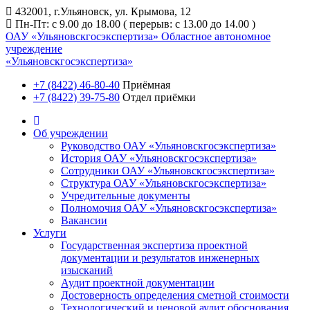
432001, г.Ульяновск, ул. Крымова, 12
Пн-Пт: с 9.00 до 18.00 ( перерыв: с 13.00 до 14.00 )
ОАУ «Ульяновскгосэкспертиза»
Областное автономное
учреждение
«Ульяновскгосэкспертиза»
+7 (8422) 46-80-40
Приёмная
+7 (8422) 39-75-80
Отдел приёмки
Об учреждении
Руководство ОАУ «Ульяновскгосэкспертиза»
История ОАУ «Ульяновскгосэкспертиза»
Сотрудники ОАУ «Ульяновскгосэкспертиза»
Структура ОАУ «Ульяновскгосэкспертиза»
Учредительные документы
Полномочия ОАУ «Ульяновскгосэкспертиза»
Вакансии
Услуги
Государственная экспертиза проектной
документации и результатов инженерных
изысканий
Аудит проектной документации
Достоверность определения сметной стоимости
Технологический и ценовой аудит обоснования