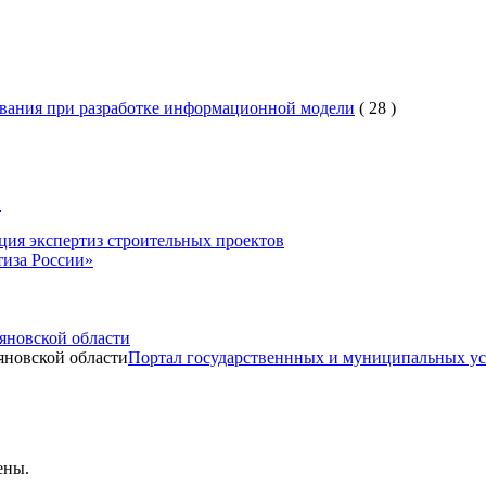
вания при разработке информационной модели
(
28
)
и
ция экспертиз строительных проектов
иза России»
яновской области
Портал государственнных и муниципальных ус
ены.