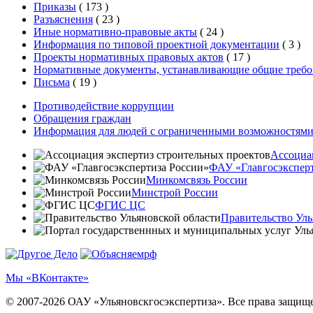
Приказы
(
173
)
Разъяснения
(
23
)
Иные нормативно-правовые акты
(
24
)
Информация по типовой проектной документации
(
3
)
Проекты нормативных правовых актов
(
17
)
Нормативные документы, устанавливающие общие требо
Письма
(
19
)
Противодействие коррупции
Обращения граждан
Информация для людей с ограниченными возможностям
Ассоциа
ФАУ «Главгосэксперт
Минкомсвязь России
Минстрой России
ФГИС ЦС
Правительство Уль
Мы «ВКонтакте»
© 2007-2026 ОАУ «Ульяновскгосэкспертиза». Все права защищ