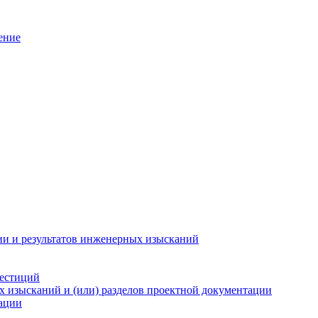
ение
ии и результатов инженерных изысканий
вестиций
х изысканий и (или) разделов проектной документации
тации