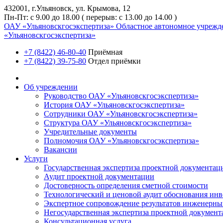
432001, г.Ульяновск, ул. Крымова, 12
Пн-Пт: с 9.00 до 18.00 ( перерыв: с 13.00 до 14.00 )
ОАУ «Ульяновскгосэкспертиза»
Областное автономное учрежд
«Ульяновскгосэкспертиза»
+7 (8422) 46-80-40
Приёмная
+7 (8422) 39-75-80
Отдел приёмки
Об учреждении
Руководство ОАУ «Ульяновскгосэкспертиза»
История ОАУ «Ульяновскгосэкспертиза»
Сотрудники ОАУ «Ульяновскгосэкспертиза»
Структура ОАУ «Ульяновскгосэкспертиза»
Учредительные документы
Полномочия ОАУ «Ульяновскгосэкспертиза»
Вакансии
Услуги
Государственная экспертиза проектной документац
Аудит проектной документации
Достоверность определения сметной стоимости
Технологический и ценовой аудит обоснования ин
Экспертное сопровождение результатов инженерны
Негосударственная экспертиза проектной докумен
Консультационная услуга