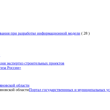
вания при разработке информационной модели
(
28
)
и
ция экспертиз строительных проектов
иза России»
яновской области
Портал государственнных и муниципальных ус