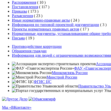
Распоряжения
(
10
)
Постановления
(
117
)
Приказы
(
173
)
Разъяснения
(
23
)
Иные нормативно-правовые акты
(
24
)
Информация по типовой проектной документации
(
3
)
Проекты нормативных правовых актов
(
17
)
Нормативные документы, устанавливающие общие требо
Письма
(
19
)
Противодействие коррупции
Обращения граждан
Информация для людей с ограниченными возможностям
Ассоциа
ФАУ «Главгосэксперт
Минкомсвязь России
Минстрой России
ФГИС ЦС
Правительство Уль
Мы «ВКонтакте»