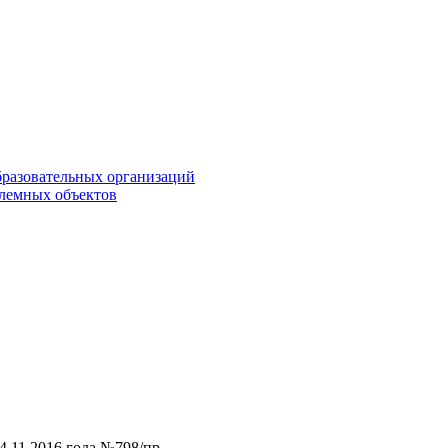
бразовательных организаций
блемных объектов
.11.2016 года №798/пр