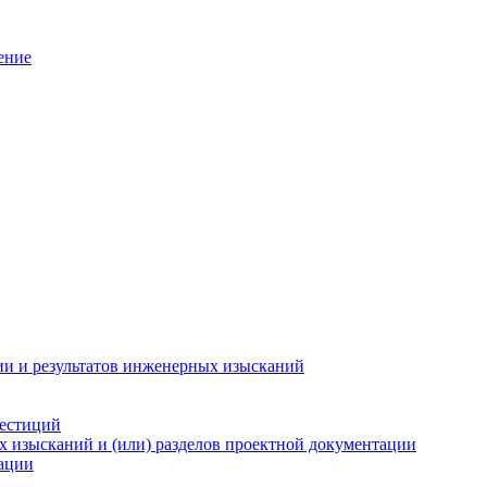
ение
ии и результатов инженерных изысканий
вестиций
х изысканий и (или) разделов проектной документации
тации