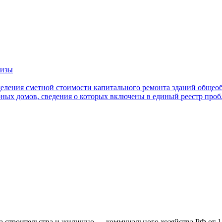
тизы
еления сметной стоимости капитального ремонта зданий общео
ных домов, сведения о которых включены в единый реестр про
 строительства и жилищно — коммунального хозяйства РФ от 14