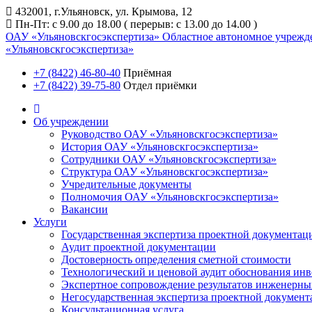
432001, г.Ульяновск, ул. Крымова, 12
Пн-Пт: с 9.00 до 18.00 ( перерыв: с 13.00 до 14.00 )
ОАУ «Ульяновскгосэкспертиза»
Областное автономное учрежд
«Ульяновскгосэкспертиза»
+7 (8422) 46-80-40
Приёмная
+7 (8422) 39-75-80
Отдел приёмки
Об учреждении
Руководство ОАУ «Ульяновскгосэкспертиза»
История ОАУ «Ульяновскгосэкспертиза»
Сотрудники ОАУ «Ульяновскгосэкспертиза»
Структура ОАУ «Ульяновскгосэкспертиза»
Учредительные документы
Полномочия ОАУ «Ульяновскгосэкспертиза»
Вакансии
Услуги
Государственная экспертиза проектной документац
Аудит проектной документации
Достоверность определения сметной стоимости
Технологический и ценовой аудит обоснования ин
Экспертное сопровождение результатов инженерны
Негосударственная экспертиза проектной докумен
Консультационная услуга