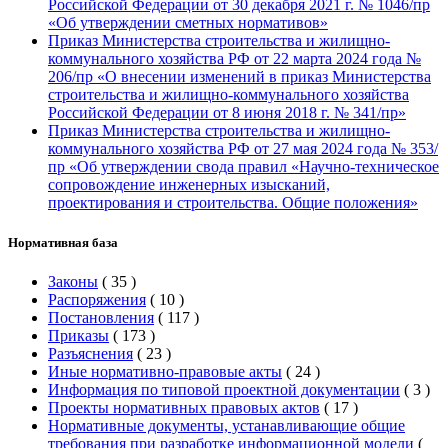
Российской Федерации от 30 декабря 2021 г. № 1046/пр
«Об утверждении сметных нормативов»
Приказ Министерства строительства и жилищно-
коммунального хозяйства РФ от 22 марта 2024 года №
206/пр «О внесении изменений в приказ Министерства
строительства и жилищно-коммунального хозяйства
Российской Федерации от 8 июня 2018 г. № 341/пр»
Приказ Министерства строительства и жилищно-
коммунального хозяйства РФ от 27 мая 2024 года № 353/
пр «Об утверждении свода правил «Научно-техническое
сопровождение инженерных изысканий,
проектирования и строительства. Общие положения»
Нормативная база
Законы
(
35
)
Распоряжения
(
10
)
Постановления
(
117
)
Приказы
(
173
)
Разъяснения
(
23
)
Иные нормативно-правовые акты
(
24
)
Информация по типовой проектной документации
(
3
)
Проекты нормативных правовых актов
(
17
)
Нормативные документы, устанавливающие общие
требования при разработке информационной модели
(