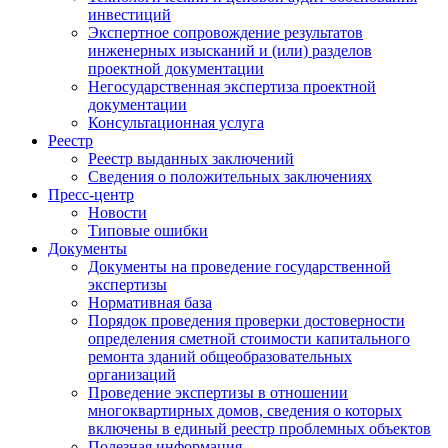
инвестиций
Экспертное сопровождение результатов
инженерных изысканий и (или) разделов
проектной документации
Негосударственная экспертиза проектной
документации
Консультационная услуга
Реестр
Реестр выданных заключений
Сведения о положительных заключениях
Пресс-центр
Новости
Типовые ошибки
Документы
Документы на проведение государственной
экспертизы
Нормативная база
Порядок проведения проверки достоверности
определения сметной стоимости капитального
ремонта зданий общеобразовательных
организаций
Проведение экспертизы в отношении
многоквартирных домов, сведения о которых
включены в единый реестр проблемных объектов
Полезная информация