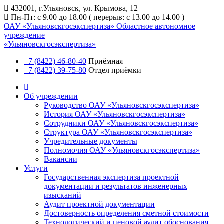
432001, г.Ульяновск, ул. Крымова, 12
Пн-Пт: с 9.00 до 18.00 ( перерыв: с 13.00 до 14.00 )
ОАУ «Ульяновскгосэкспертиза»
Областное автономное
учреждение
«Ульяновскгосэкспертиза»
+7 (8422) 46-80-40
Приёмная
+7 (8422) 39-75-80
Отдел приёмки
Об учреждении
Руководство ОАУ «Ульяновскгосэкспертиза»
История ОАУ «Ульяновскгосэкспертиза»
Сотрудники ОАУ «Ульяновскгосэкспертиза»
Структура ОАУ «Ульяновскгосэкспертиза»
Учредительные документы
Полномочия ОАУ «Ульяновскгосэкспертиза»
Вакансии
Услуги
Государственная экспертиза проектной
документации и результатов инженерных
изысканий
Аудит проектной документации
Достоверность определения сметной стоимости
Технологический и ценовой аудит обоснования