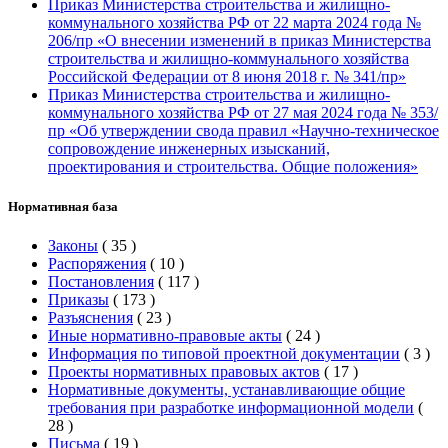
Приказ Министерства строительства и жилищно-
коммунального хозяйства РФ от 22 марта 2024 года №
206/пр «О внесении изменений в приказ Министерства
строительства и жилищно-коммунального хозяйства
Российской Федерации от 8 июня 2018 г. № 341/пр»
Приказ Министерства строительства и жилищно-
коммунального хозяйства РФ от 27 мая 2024 года № 353/
пр «Об утверждении свода правил «Научно-техническое
сопровождение инженерных изысканий,
проектирования и строительства. Общие положения»
Нормативная база
Законы
(
35
)
Распоряжения
(
10
)
Постановления
(
117
)
Приказы
(
173
)
Разъяснения
(
23
)
Иные нормативно-правовые акты
(
24
)
Информация по типовой проектной документации
(
3
)
Проекты нормативных правовых актов
(
17
)
Нормативные документы, устанавливающие общие
требования при разработке информационной модели
(
28
)
Письма
(
19
)