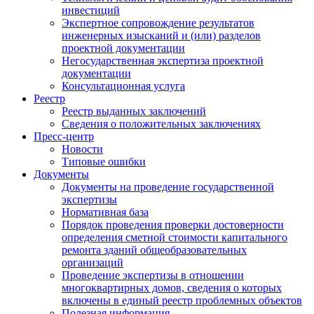
инвестиций
Экспертное сопровождение результатов
инженерных изысканий и (или) разделов
проектной документации
Негосударственная экспертиза проектной
документации
Консультационная услуга
Реестр
Реестр выданных заключений
Сведения о положительных заключениях
Пресс-центр
Новости
Типовые ошибки
Документы
Документы на проведение государственной
экспертизы
Нормативная база
Порядок проведения проверки достоверности
определения сметной стоимости капитального
ремонта зданий общеобразовательных
организаций
Проведение экспертизы в отношении
многоквартирных домов, сведения о которых
включены в единый реестр проблемных объектов
Полезная информация