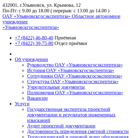
432001, г.Ульяновск, ул. Крымова, 12
Пн-Пт: с 9.00 до 18.00 ( перерыв: с 13.00 до 14.00 )
ОАУ «Ульяновскгосэкспертиза»
Областное автономное
учреждение
«Ульяновскгосэкспертиза»
+7 (8422) 46-80-40
Приёмная
+7 (8422) 39-75-80
Отдел приёмки
Об учреждении
Руководство ОАУ «Ульяновскгосэкспертиза»
История ОАУ «Ульяновскгосэкспертиза»
Сотрудники ОАУ «Ульяновскгосэкспертиза»
Структура ОАУ «Ульяновскгосэкспертиза»
Учредительные документы
Полномочия ОАУ «Ульяновскгосэкспертиза»
Вакансии
Услуги
Государственная экспертиза проектной
документации и результатов инженерных
изысканий
Аудит проектной документации
Достоверность определения сметной стоимости
Технологический и ценовой аудит обоснования