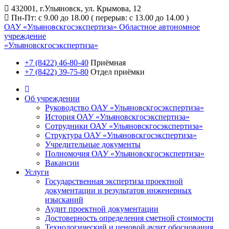
432001, г.Ульяновск, ул. Крымова, 12
Пн-Пт: с 9.00 до 18.00 ( перерыв: с 13.00 до 14.00 )
ОАУ «Ульяновскгосэкспертиза»
Областное автономное
учреждение
«Ульяновскгосэкспертиза»
+7 (8422) 46-80-40
Приёмная
+7 (8422) 39-75-80
Отдел приёмки
Об учреждении
Руководство ОАУ «Ульяновскгосэкспертиза»
История ОАУ «Ульяновскгосэкспертиза»
Сотрудники ОАУ «Ульяновскгосэкспертиза»
Структура ОАУ «Ульяновскгосэкспертиза»
Учредительные документы
Полномочия ОАУ «Ульяновскгосэкспертиза»
Вакансии
Услуги
Государственная экспертиза проектной
документации и результатов инженерных
изысканий
Аудит проектной документации
Достоверность определения сметной стоимости
Технологический и ценовой аудит обоснования