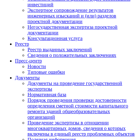
инвестиций
Экспертное сопровождение результатов
инженерных изысканий и (или) разделов
проектной документации
Негосударственная экспертиза проектной
документации
Консультационная услуга
Реестр
Реестр выданных заключений
Сведения о положительных заключениях
Пресс-центр
Новости
Типовые ошибки
Документы
Документы на проведение государственной
экспертизы
Нормативная база
Порядок проведения проверки достоверности
определения сметной стоимости капитального
ремонта зданий общеобразовательных
организаций
Проведение экспертизы в отношении
многоквартирных домов, сведения о которых
включены в единый реестр проблемных объектов
Полезная информация