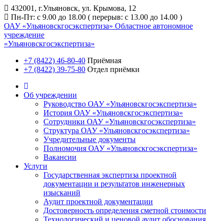
432001, г.Ульяновск, ул. Крымова, 12
Пн-Пт: с 9.00 до 18.00 ( перерыв: с 13.00 до 14.00 )
ОАУ «Ульяновскгосэкспертиза»
Областное автономное
учреждение
«Ульяновскгосэкспертиза»
+7 (8422) 46-80-40
Приёмная
+7 (8422) 39-75-80
Отдел приёмки
Об учреждении
Руководство ОАУ «Ульяновскгосэкспертиза»
История ОАУ «Ульяновскгосэкспертиза»
Сотрудники ОАУ «Ульяновскгосэкспертиза»
Структура ОАУ «Ульяновскгосэкспертиза»
Учредительные документы
Полномочия ОАУ «Ульяновскгосэкспертиза»
Вакансии
Услуги
Государственная экспертиза проектной
документации и результатов инженерных
изысканий
Аудит проектной документации
Достоверность определения сметной стоимости
Технологический и ценовой аудит обоснования