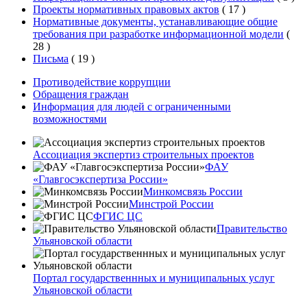
Проекты нормативных правовых актов
(
17
)
Нормативные документы, устанавливающие общие
требования при разработке информационной модели
(
28
)
Письма
(
19
)
Противодействие коррупции
Обращения граждан
Информация для людей с ограниченными
возможностями
Ассоциация экспертиз строительных проектов
ФАУ
«Главгосэкспертиза России»
Минкомсвязь России
Минстрой России
ФГИС ЦС
Правительство
Ульяновской области
Портал государственнных и муниципальных услуг
Ульяновской области