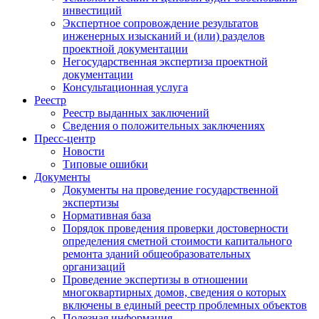
инвестиций
Экспертное сопровождение результатов
инженерных изысканий и (или) разделов
проектной документации
Негосударственная экспертиза проектной
документации
Консультационная услуга
Реестр
Реестр выданных заключений
Сведения о положительных заключениях
Пресс-центр
Новости
Типовые ошибки
Документы
Документы на проведение государственной
экспертизы
Нормативная база
Порядок проведения проверки достоверности
определения сметной стоимости капитального
ремонта зданий общеобразовательных
организаций
Проведение экспертизы в отношении
многоквартирных домов, сведения о которых
включены в единый реестр проблемных объектов
Полезная информация