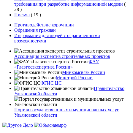
требования при разработке информационной модели
(
28
)
Письма
(
19
)
Противодействие коррупции
Обращения граждан
Информация для людей с ограниченными
возможностями
Ассоциация экспертиз строительных проектов
ФАУ
«Главгосэкспертиза России»
Минкомсвязь России
Минстрой России
ФГИС ЦС
Правительство
Ульяновской области
Портал государственнных и муниципальных услуг
Ульяновской области