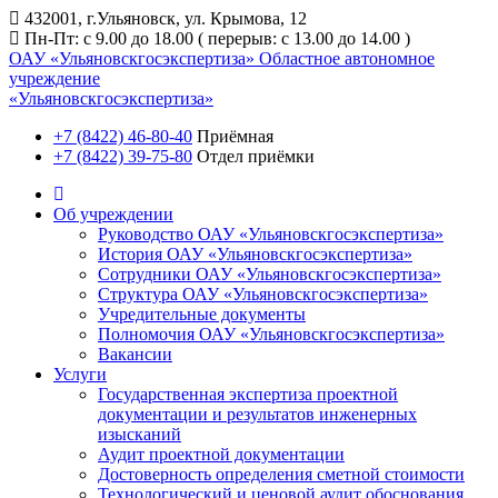
432001, г.Ульяновск, ул. Крымова, 12
Пн-Пт: с 9.00 до 18.00 ( перерыв: с 13.00 до 14.00 )
ОАУ «Ульяновскгосэкспертиза»
Областное автономное
учреждение
«Ульяновскгосэкспертиза»
+7 (8422) 46-80-40
Приёмная
+7 (8422) 39-75-80
Отдел приёмки
Об учреждении
Руководство ОАУ «Ульяновскгосэкспертиза»
История ОАУ «Ульяновскгосэкспертиза»
Сотрудники ОАУ «Ульяновскгосэкспертиза»
Структура ОАУ «Ульяновскгосэкспертиза»
Учредительные документы
Полномочия ОАУ «Ульяновскгосэкспертиза»
Вакансии
Услуги
Государственная экспертиза проектной
документации и результатов инженерных
изысканий
Аудит проектной документации
Достоверность определения сметной стоимости
Технологический и ценовой аудит обоснования