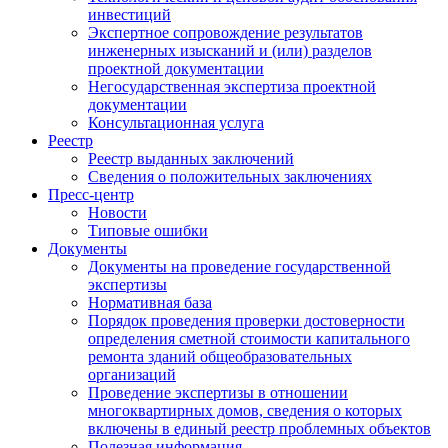
инвестиций
Экспертное сопровождение результатов
инженерных изысканий и (или) разделов
проектной документации
Негосударственная экспертиза проектной
документации
Консультационная услуга
Реестр
Реестр выданных заключений
Сведения о положительных заключениях
Пресс-центр
Новости
Типовые ошибки
Документы
Документы на проведение государственной
экспертизы
Нормативная база
Порядок проведения проверки достоверности
определения сметной стоимости капитального
ремонта зданий общеобразовательных
организаций
Проведение экспертизы в отношении
многоквартирных домов, сведения о которых
включены в единый реестр проблемных объектов
Полезная информация