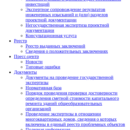
инвестиций
Экспертное сопровождение результатов
инженерных изысканий и (или) разделов
проектной документации
Негосударственная экспертиза проектной
документации
Консультационная услуга
Реестр
Реестр выданных заключений
Сведения о положительных заключениях
Пресс-центр
Новости
Типовые ошибки
Документы
Документы на проведение государственной
экспертизы
Нормативная база
Порядок проведения проверки достоверности
определения сметной стоимости капитального
ремонта зданий общеобразовательных
организаций
Проведение экспертизы в отношении
многоквартирных домов, сведения о которых
включены в единый реестр проблемных объектов
Полезная информация