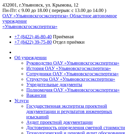
432001, г.Ульяновск, ул. Крымова, 12
Пн-Пт: с 9.00 до 18.00 ( перерыв: с 13.00 до 14.00 )
ОАУ «Ульяновскгосэкспертиза»
Областное автономное
учреждение
«Ульяновскгосэкспертиза»
+7 (8422) 46-80-40
Приёмная
+7 (8422) 39-75-80
Отдел приёмки
Об учреждении
Руководство ОАУ «Ульяновскгосэкспертиза»
История ОАУ «Ульяновскгосэкспертиза»
Сотрудники ОАУ «Ульяновскгосэкспертиза»
Структура ОАУ «Ульяновскгосэкспертиза»
Учредительные документы
Полномочия ОАУ «Ульяновскгосэкспертиза»
Вакансии
Услуги
Государственная экспертиза проектной
документации и результатов инженерных
изысканий
Аудит проектной документации
Достоверность определения сметной стоимости
Технологический и ценовой аудит обоснования