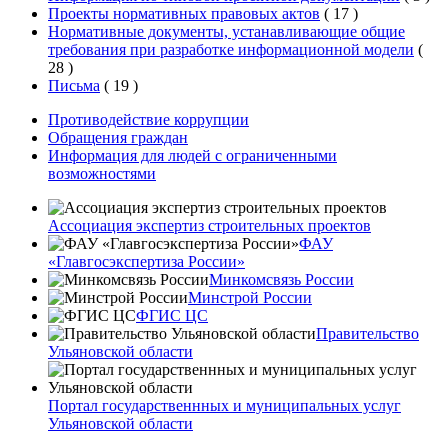
Проекты нормативных правовых актов
(
17
)
Нормативные документы, устанавливающие общие
требования при разработке информационной модели
(
28
)
Письма
(
19
)
Противодействие коррупции
Обращения граждан
Информация для людей с ограниченными
возможностями
Ассоциация экспертиз строительных проектов
ФАУ
«Главгосэкспертиза России»
Минкомсвязь России
Минстрой России
ФГИС ЦС
Правительство
Ульяновской области
Портал государственнных и муниципальных услуг
Ульяновской области