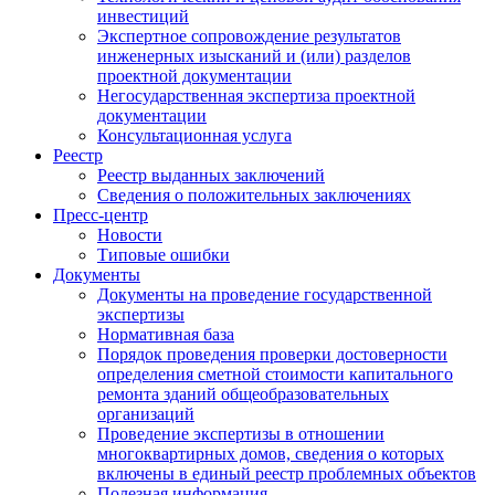
инвестиций
Экспертное сопровождение результатов
инженерных изысканий и (или) разделов
проектной документации
Негосударственная экспертиза проектной
документации
Консультационная услуга
Реестр
Реестр выданных заключений
Сведения о положительных заключениях
Пресс-центр
Новости
Типовые ошибки
Документы
Документы на проведение государственной
экспертизы
Нормативная база
Порядок проведения проверки достоверности
определения сметной стоимости капитального
ремонта зданий общеобразовательных
организаций
Проведение экспертизы в отношении
многоквартирных домов, сведения о которых
включены в единый реестр проблемных объектов
Полезная информация