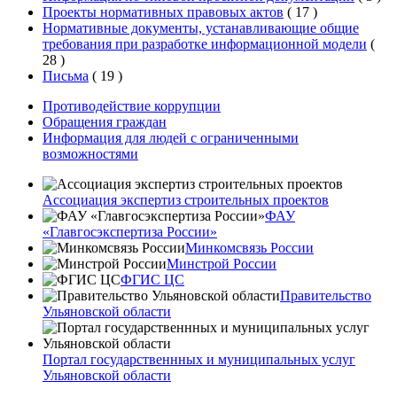
Проекты нормативных правовых актов
(
17
)
Нормативные документы, устанавливающие общие
требования при разработке информационной модели
(
28
)
Письма
(
19
)
Противодействие коррупции
Обращения граждан
Информация для людей с ограниченными
возможностями
Ассоциация экспертиз строительных проектов
ФАУ
«Главгосэкспертиза России»
Минкомсвязь России
Минстрой России
ФГИС ЦС
Правительство
Ульяновской области
Портал государственнных и муниципальных услуг
Ульяновской области