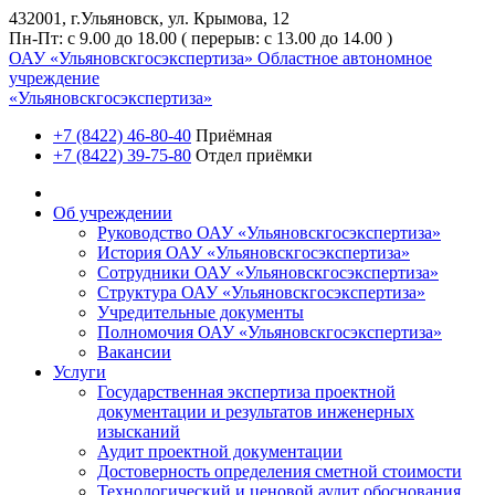
432001, г.Ульяновск, ул. Крымова, 12
Пн-Пт: с 9.00 до 18.00 ( перерыв: с 13.00 до 14.00 )
ОАУ «Ульяновскгосэкспертиза»
Областное автономное
учреждение
«Ульяновскгосэкспертиза»
+7 (8422) 46-80-40
Приёмная
+7 (8422) 39-75-80
Отдел приёмки
Об учреждении
Руководство ОАУ «Ульяновскгосэкспертиза»
История ОАУ «Ульяновскгосэкспертиза»
Сотрудники ОАУ «Ульяновскгосэкспертиза»
Структура ОАУ «Ульяновскгосэкспертиза»
Учредительные документы
Полномочия ОАУ «Ульяновскгосэкспертиза»
Вакансии
Услуги
Государственная экспертиза проектной
документации и результатов инженерных
изысканий
Аудит проектной документации
Достоверность определения сметной стоимости
Технологический и ценовой аудит обоснования