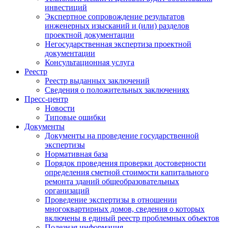
инвестиций
Экспертное сопровождение результатов
инженерных изысканий и (или) разделов
проектной документации
Негосударственная экспертиза проектной
документации
Консультационная услуга
Реестр
Реестр выданных заключений
Сведения о положительных заключениях
Пресс-центр
Новости
Типовые ошибки
Документы
Документы на проведение государственной
экспертизы
Нормативная база
Порядок проведения проверки достоверности
определения сметной стоимости капитального
ремонта зданий общеобразовательных
организаций
Проведение экспертизы в отношении
многоквартирных домов, сведения о которых
включены в единый реестр проблемных объектов
Полезная информация