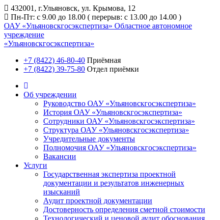
432001, г.Ульяновск, ул. Крымова, 12
Пн-Пт: с 9.00 до 18.00 ( перерыв: с 13.00 до 14.00 )
ОАУ «Ульяновскгосэкспертиза»
Областное автономное
учреждение
«Ульяновскгосэкспертиза»
+7 (8422) 46-80-40
Приёмная
+7 (8422) 39-75-80
Отдел приёмки
Об учреждении
Руководство ОАУ «Ульяновскгосэкспертиза»
История ОАУ «Ульяновскгосэкспертиза»
Сотрудники ОАУ «Ульяновскгосэкспертиза»
Структура ОАУ «Ульяновскгосэкспертиза»
Учредительные документы
Полномочия ОАУ «Ульяновскгосэкспертиза»
Вакансии
Услуги
Государственная экспертиза проектной
документации и результатов инженерных
изысканий
Аудит проектной документации
Достоверность определения сметной стоимости
Технологический и ценовой аудит обоснования