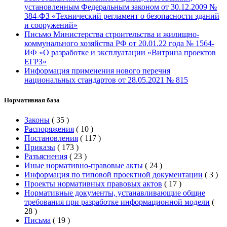
установленным Федеральным законом от 30.12.2009 №
384-ФЗ «Технический регламент о безопасности зданий
и сооружений»
Письмо Министерства строительства и жилищно-
коммунального хозяйства РФ от 20.01.22 года № 1564-
ИФ «О разработке и эксплуатации «Витрина проектов
ЕГРЗ»
Информация применения нового перечня
национальных стандартов от 28.05.2021 № 815
Нормативная база
Законы
(
35
)
Распоряжения
(
10
)
Постановления
(
117
)
Приказы
(
173
)
Разъяснения
(
23
)
Иные нормативно-правовые акты
(
24
)
Информация по типовой проектной документации
(
3
)
Проекты нормативных правовых актов
(
17
)
Нормативные документы, устанавливающие общие
требования при разработке информационной модели
(
28
)
Письма
(
19
)