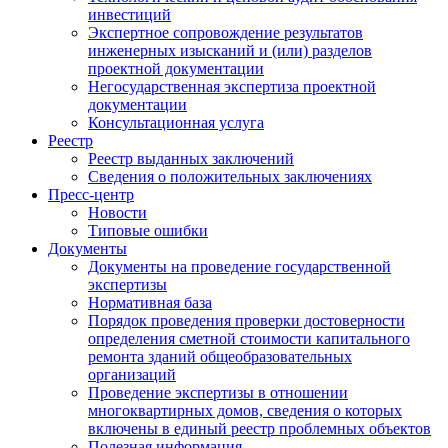
инвестиций
Экспертное сопровождение результатов
инженерных изысканий и (или) разделов
проектной документации
Негосударственная экспертиза проектной
документации
Консультационная услуга
Реестр
Реестр выданных заключений
Сведения о положительных заключениях
Пресс-центр
Новости
Типовые ошибки
Документы
Документы на проведение государственной
экспертизы
Нормативная база
Порядок проведения проверки достоверности
определения сметной стоимости капитального
ремонта зданий общеобразовательных
организаций
Проведение экспертизы в отношении
многоквартирных домов, сведения о которых
включены в единый реестр проблемных объектов
Полезная информация