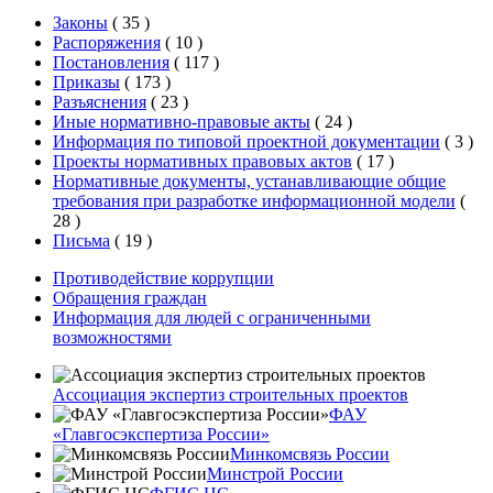
Законы
(
35
)
Распоряжения
(
10
)
Постановления
(
117
)
Приказы
(
173
)
Разъяснения
(
23
)
Иные нормативно-правовые акты
(
24
)
Информация по типовой проектной документации
(
3
)
Проекты нормативных правовых актов
(
17
)
Нормативные документы, устанавливающие общие
требования при разработке информационной модели
(
28
)
Письма
(
19
)
Противодействие коррупции
Обращения граждан
Информация для людей с ограниченными
возможностями
Ассоциация экспертиз строительных проектов
ФАУ
«Главгосэкспертиза России»
Минкомсвязь России
Минстрой России