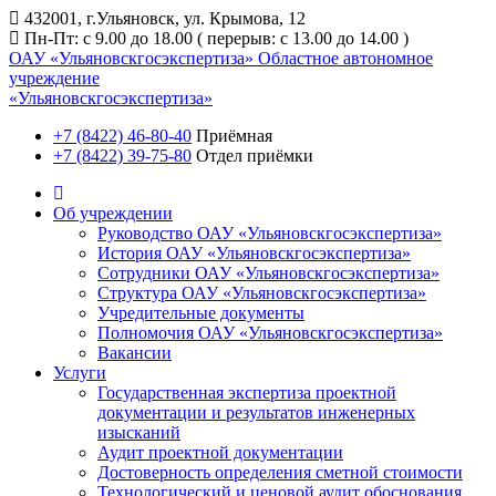
432001, г.Ульяновск, ул. Крымова, 12
Пн-Пт: с 9.00 до 18.00 ( перерыв: с 13.00 до 14.00 )
ОАУ «Ульяновскгосэкспертиза»
Областное автономное
учреждение
«Ульяновскгосэкспертиза»
+7 (8422) 46-80-40
Приёмная
+7 (8422) 39-75-80
Отдел приёмки
Об учреждении
Руководство ОАУ «Ульяновскгосэкспертиза»
История ОАУ «Ульяновскгосэкспертиза»
Сотрудники ОАУ «Ульяновскгосэкспертиза»
Структура ОАУ «Ульяновскгосэкспертиза»
Учредительные документы
Полномочия ОАУ «Ульяновскгосэкспертиза»
Вакансии
Услуги
Государственная экспертиза проектной
документации и результатов инженерных
изысканий
Аудит проектной документации
Достоверность определения сметной стоимости
Технологический и ценовой аудит обоснования