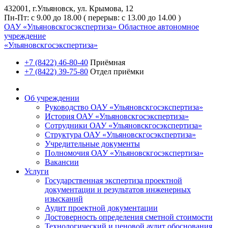
432001, г.Ульяновск, ул. Крымова, 12
Пн-Пт: с 9.00 до 18.00 ( перерыв: с 13.00 до 14.00 )
ОАУ «Ульяновскгосэкспертиза»
Областное автономное
учреждение
«Ульяновскгосэкспертиза»
+7 (8422) 46-80-40
Приёмная
+7 (8422) 39-75-80
Отдел приёмки
Об учреждении
Руководство ОАУ «Ульяновскгосэкспертиза»
История ОАУ «Ульяновскгосэкспертиза»
Сотрудники ОАУ «Ульяновскгосэкспертиза»
Структура ОАУ «Ульяновскгосэкспертиза»
Учредительные документы
Полномочия ОАУ «Ульяновскгосэкспертиза»
Вакансии
Услуги
Государственная экспертиза проектной
документации и результатов инженерных
изысканий
Аудит проектной документации
Достоверность определения сметной стоимости
Технологический и ценовой аудит обоснования