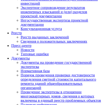
инвестиций
Экспертное сопровождение результатов
инженерных изысканий и (или) разделов
проектной документации
Негосударственная экспертиза проектной
документации
Консультационная услуга
Реестр
Реестр выданных заключений
Сведения о положительных заключениях
Пресс-центр
Новости
Типовые ошибки
Документы
Документы на проведение государственной
экспертизы
Нормативная база
Порядок проведения проверки достоверности
определения сметной стоимости капитального
ремонта зданий общеобразовательных
организаций
Проведение экспертизы в отношении
многоквартирных домов, сведения о которых
включены в единый реестр проблемных объектов
Полезная информация