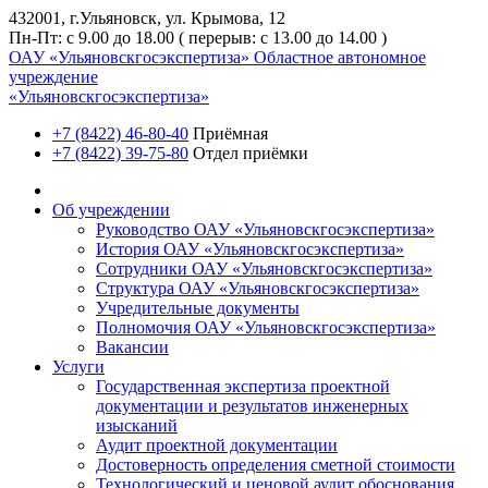
432001, г.Ульяновск, ул. Крымова, 12
Пн-Пт: с 9.00 до 18.00 ( перерыв: с 13.00 до 14.00 )
ОАУ «Ульяновскгосэкспертиза»
Областное автономное
учреждение
«Ульяновскгосэкспертиза»
+7 (8422) 46-80-40
Приёмная
+7 (8422) 39-75-80
Отдел приёмки
Об учреждении
Руководство ОАУ «Ульяновскгосэкспертиза»
История ОАУ «Ульяновскгосэкспертиза»
Сотрудники ОАУ «Ульяновскгосэкспертиза»
Структура ОАУ «Ульяновскгосэкспертиза»
Учредительные документы
Полномочия ОАУ «Ульяновскгосэкспертиза»
Вакансии
Услуги
Государственная экспертиза проектной
документации и результатов инженерных
изысканий
Аудит проектной документации
Достоверность определения сметной стоимости
Технологический и ценовой аудит обоснования