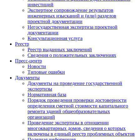
инвестиций
Экспертное сопровождение результатов
инженерных изысканий и (или) разделов
проектной документации
Негосударственная экспертиза проектной
документации
Консультационная услуга
Реестр
Реестр выданных заключений
Сведения о положительных заключениях
Пресс-центр
Новости
Типовые ошибки
Документы
Документы на проведение государственной
экспертизы
Нормативная база
Порядок проведения проверки достоверности
определения сметной стоимости капитального
ремонта зданий общеобразовательных
организаций
Проведение экспертизы в отношении
многоквартирных домов, сведения о которых
включены в единый реестр проблемных объектов
Полезная информация