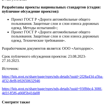
Разработаны проекты национальных стандартов (стадия:
публичное обсуждение проектов):
Проект ГОСТ Р «Дороги автомобильные общего
пользования. Защитные слои и слои износа дорожных
одежд. Методы испытаний»;
Проект ГОСТ Р «Дороги автомобильные общего
пользования. Защитные слои и слои износа дорожных
одежд. Технические требования».
Разработчиком документов является: ООО «Автодорис».
Срок публичного обсуждения проектов: 23.08.2023-
27.10.2023.
Источник:
https://fgis.gost.ru/share/page/rsprs/nds-details?uuid=2f28a434-a5ba-
4f32-8ef8-b92650632946
https://fgis.gost.ru/share/page/rsprs/nds-details?uuid=93ffbbc4-308f-
4d1f-85f6-a6685b41da08
Смотрите также