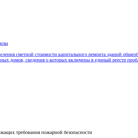
тизы
еления сметной стоимости капитального ремонта зданий общео
ных домов, сведения о которых включены в единый реестр про
ржащих требования пожарной безопасности