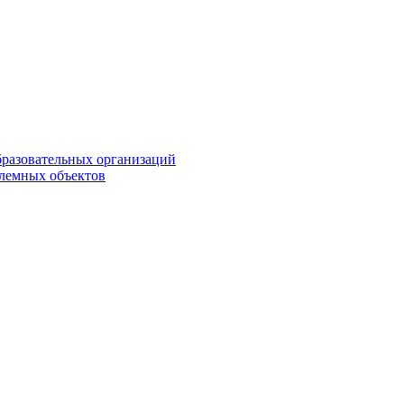
бразовательных организаций
блемных объектов