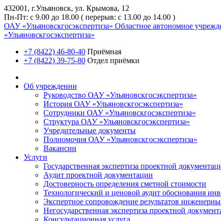
432001, г.Ульяновск, ул. Крымова, 12
Пн-Пт: с 9.00 до 18.00 ( перерыв: с 13.00 до 14.00 )
ОАУ «Ульяновскгосэкспертиза»
Областное автономное учрежд
«Ульяновскгосэкспертиза»
+7 (8422) 46-80-40
Приёмная
+7 (8422) 39-75-80
Отдел приёмки
Об учреждении
Руководство ОАУ «Ульяновскгосэкспертиза»
История ОАУ «Ульяновскгосэкспертиза»
Сотрудники ОАУ «Ульяновскгосэкспертиза»
Структура ОАУ «Ульяновскгосэкспертиза»
Учредительные документы
Полномочия ОАУ «Ульяновскгосэкспертиза»
Вакансии
Услуги
Государственная экспертиза проектной документац
Аудит проектной документации
Достоверность определения сметной стоимости
Технологический и ценовой аудит обоснования ин
Экспертное сопровождение результатов инженерны
Негосударственная экспертиза проектной докумен
Консультационная услуга