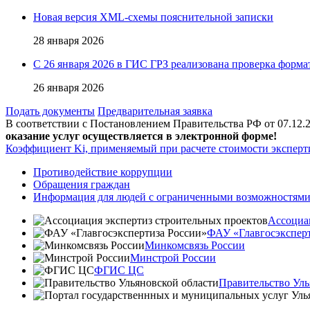
Новая версия XML-схемы пояснительной записки
28 января 2026
С 26 января 2026 в ГИС ГРЗ реализована проверка форма
26 января 2026
Подать документы
Предварительная заявка
В соответствии с Постановлением Правительства РФ от 07.12.
оказание услуг осуществляется в электронной форме!
Коэффициент Ki, применяемый при расчете стоимости экспертиз
Противодействие коррупции
Обращения граждан
Информация для людей с ограниченными возможностям
Ассоциа
ФАУ «Главгосэксперт
Минкомсвязь России
Минстрой России
ФГИС ЦС
Правительство Уль