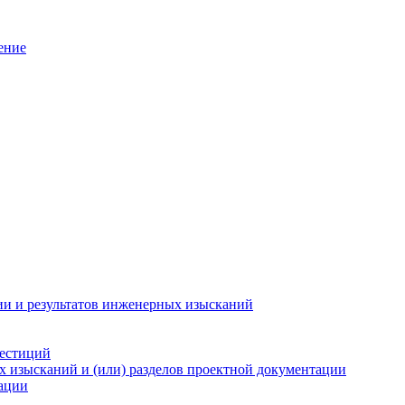
ение
ии и результатов инженерных изысканий
вестиций
х изысканий и (или) разделов проектной документации
тации