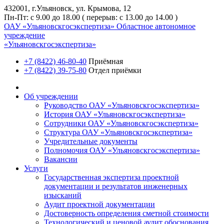
432001, г.Ульяновск, ул. Крымова, 12
Пн-Пт: с 9.00 до 18.00 ( перерыв: с 13.00 до 14.00 )
ОАУ «Ульяновскгосэкспертиза»
Областное автономное
учреждение
«Ульяновскгосэкспертиза»
+7 (8422) 46-80-40
Приёмная
+7 (8422) 39-75-80
Отдел приёмки
Об учреждении
Руководство ОАУ «Ульяновскгосэкспертиза»
История ОАУ «Ульяновскгосэкспертиза»
Сотрудники ОАУ «Ульяновскгосэкспертиза»
Структура ОАУ «Ульяновскгосэкспертиза»
Учредительные документы
Полномочия ОАУ «Ульяновскгосэкспертиза»
Вакансии
Услуги
Государственная экспертиза проектной
документации и результатов инженерных
изысканий
Аудит проектной документации
Достоверность определения сметной стоимости
Технологический и ценовой аудит обоснования