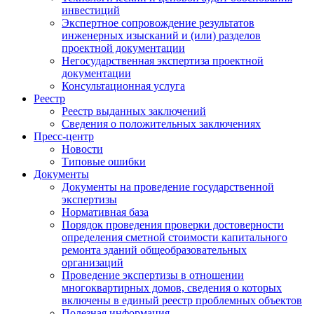
инвестиций
Экспертное сопровождение результатов
инженерных изысканий и (или) разделов
проектной документации
Негосударственная экспертиза проектной
документации
Консультационная услуга
Реестр
Реестр выданных заключений
Сведения о положительных заключениях
Пресс-центр
Новости
Типовые ошибки
Документы
Документы на проведение государственной
экспертизы
Нормативная база
Порядок проведения проверки достоверности
определения сметной стоимости капитального
ремонта зданий общеобразовательных
организаций
Проведение экспертизы в отношении
многоквартирных домов, сведения о которых
включены в единый реестр проблемных объектов
Полезная информация