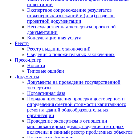
инвестиций
Экспертное сопровождение результатов
инженерных изысканий и (или) разделов
проектной документации
Негосударственная экспертиза проектной
документации
Консультационная услуга
Реестр
Реестр выданных заключений
Сведения о положительных заключениях
Пресс-центр
Новости
Типовые ошибки
Документы
Документы на проведение государственной
экспертизы
Нормативная база
Порядок проведения проверки достоверности
определения сметной стоимости капитального
ремонта зданий общеобразовательных
организаций
Проведение экспертизы в отношении
многоквартирных домов, сведения о которых
включены в единый реестр проблемных объектов
Полезная информация