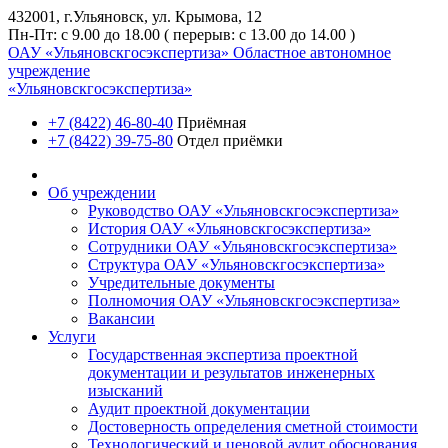
432001, г.Ульяновск, ул. Крымова, 12
Пн-Пт: с 9.00 до 18.00 ( перерыв: с 13.00 до 14.00 )
ОАУ «Ульяновскгосэкспертиза»
Областное автономное
учреждение
«Ульяновскгосэкспертиза»
+7 (8422) 46-80-40
Приёмная
+7 (8422) 39-75-80
Отдел приёмки
Об учреждении
Руководство ОАУ «Ульяновскгосэкспертиза»
История ОАУ «Ульяновскгосэкспертиза»
Сотрудники ОАУ «Ульяновскгосэкспертиза»
Структура ОАУ «Ульяновскгосэкспертиза»
Учредительные документы
Полномочия ОАУ «Ульяновскгосэкспертиза»
Вакансии
Услуги
Государственная экспертиза проектной
документации и результатов инженерных
изысканий
Аудит проектной документации
Достоверность определения сметной стоимости
Технологический и ценовой аудит обоснования