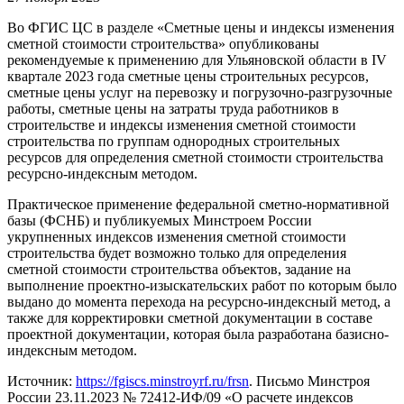
Во ФГИС ЦС в разделе «Сметные цены и индексы изменения
сметной стоимости строительства» опубликованы
рекомендуемые к применению для Ульяновской области в IV
квартале 2023 года сметные цены строительных ресурсов,
сметные цены услуг на перевозку и погрузочно-разгрузочные
работы, сметные цены на затраты труда работников в
строительстве и индексы изменения сметной стоимости
строительства по группам однородных строительных
ресурсов для определения сметной стоимости строительства
ресурсно-индексным методом.
Практическое применение федеральной сметно-нормативной
базы (ФСНБ) и публикуемых Минстроем России
укрупненных индексов изменения сметной стоимости
строительства будет возможно только для определения
сметной стоимости строительства объектов, задание на
выполнение проектно-изыскательских работ по которым было
выдано до момента перехода на ресурсно-индексный метод, а
также для корректировки сметной документации в составе
проектной документации, которая была разработана базисно-
индексным методом.
Источник:
https://fgiscs.minstroyrf.ru/frsn
. Письмо Минстроя
России 23.11.2023 № 72412-ИФ/09 «О расчете индексов