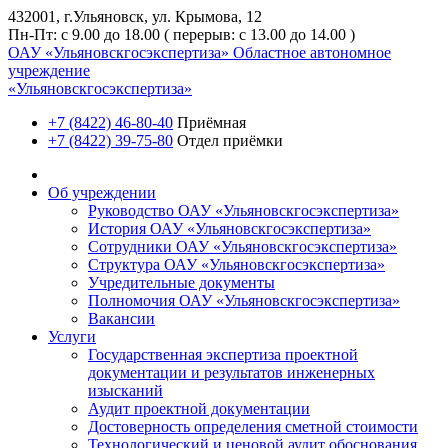
432001, г.Ульяновск, ул. Крымова, 12
Пн-Пт: с 9.00 до 18.00 ( перерыв: с 13.00 до 14.00 )
ОАУ «Ульяновскгосэкспертиза»
Областное автономное
учреждение
«Ульяновскгосэкспертиза»
+7 (8422) 46-80-40
Приёмная
+7 (8422) 39-75-80
Отдел приёмки
Об учреждении
Руководство ОАУ «Ульяновскгосэкспертиза»
История ОАУ «Ульяновскгосэкспертиза»
Сотрудники ОАУ «Ульяновскгосэкспертиза»
Структура ОАУ «Ульяновскгосэкспертиза»
Учредительные документы
Полномочия ОАУ «Ульяновскгосэкспертиза»
Вакансии
Услуги
Государственная экспертиза проектной
документации и результатов инженерных
изысканий
Аудит проектной документации
Достоверность определения сметной стоимости
Технологический и ценовой аудит обоснования