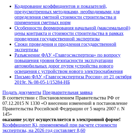
Кодирование коэффициентов и показателей,
предусмотренных методиками, необходимыми для
определения сметной стоимости строительства и
применения сметных норм
Особенности формирования начальной (максимальной)
цены контракта и стоимости строительства в рамках
проведения государственной экспертизы
Сроки проведения и продления государственной
экспертизы
Разъяснение ФАУ «Главгосэкспертиза» по вопросу
повышения уровня безопасности эксплуатации
автомобильных дорог путем устройства нового
освещения с устройством нового электроснабжения
Письмо ФАУ «Главгосэкспертиза России» от 21 октября
2019г. № 08-05-1/15284-НБ
Подать документы
Предварительная заявка
В соответствии с Постановлением Правительства РФ от
07.12.2015 N 1330 «О внесении изменений в постановление
Правительства Российской Федерации от 5 марта 2007 г. N
145»
оказание услуг осуществляется в электронной форме!
Коэффициент Ki, применяемый при расчете стоимости
экспертизы, на 2026 год составляет 8,60