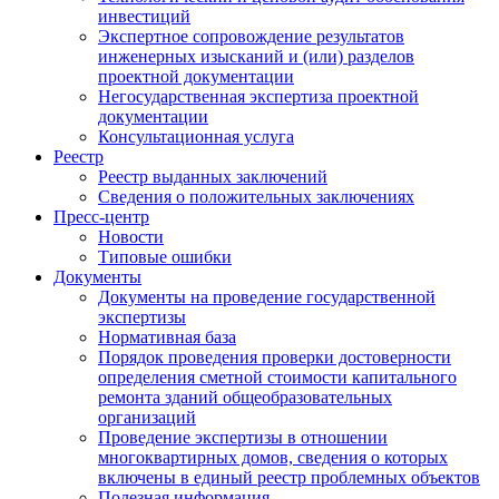
инвестиций
Экспертное сопровождение результатов
инженерных изысканий и (или) разделов
проектной документации
Негосударственная экспертиза проектной
документации
Консультационная услуга
Реестр
Реестр выданных заключений
Сведения о положительных заключениях
Пресс-центр
Новости
Типовые ошибки
Документы
Документы на проведение государственной
экспертизы
Нормативная база
Порядок проведения проверки достоверности
определения сметной стоимости капитального
ремонта зданий общеобразовательных
организаций
Проведение экспертизы в отношении
многоквартирных домов, сведения о которых
включены в единый реестр проблемных объектов
Полезная информация