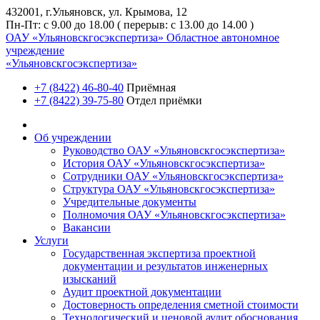
432001, г.Ульяновск, ул. Крымова, 12
Пн-Пт: с 9.00 до 18.00 ( перерыв: с 13.00 до 14.00 )
ОАУ «Ульяновскгосэкспертиза»
Областное автономное
учреждение
«Ульяновскгосэкспертиза»
+7 (8422) 46-80-40
Приёмная
+7 (8422) 39-75-80
Отдел приёмки
Об учреждении
Руководство ОАУ «Ульяновскгосэкспертиза»
История ОАУ «Ульяновскгосэкспертиза»
Сотрудники ОАУ «Ульяновскгосэкспертиза»
Структура ОАУ «Ульяновскгосэкспертиза»
Учредительные документы
Полномочия ОАУ «Ульяновскгосэкспертиза»
Вакансии
Услуги
Государственная экспертиза проектной
документации и результатов инженерных
изысканий
Аудит проектной документации
Достоверность определения сметной стоимости
Технологический и ценовой аудит обоснования