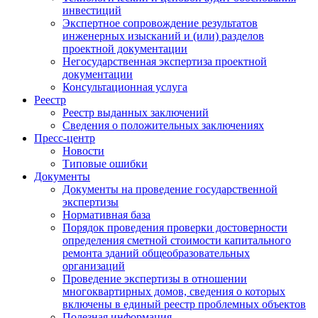
инвестиций
Экспертное сопровождение результатов
инженерных изысканий и (или) разделов
проектной документации
Негосударственная экспертиза проектной
документации
Консультационная услуга
Реестр
Реестр выданных заключений
Сведения о положительных заключениях
Пресс-центр
Новости
Типовые ошибки
Документы
Документы на проведение государственной
экспертизы
Нормативная база
Порядок проведения проверки достоверности
определения сметной стоимости капитального
ремонта зданий общеобразовательных
организаций
Проведение экспертизы в отношении
многоквартирных домов, сведения о которых
включены в единый реестр проблемных объектов
Полезная информация