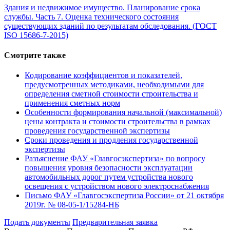
Здания и недвижимое имущество. Планирование срока
службы. Часть 7. Оценка технического состояния
существующих зданий по результатам обследования. (ГОСТ
ISO 15686-7-2015)
Смотрите также
Кодирование коэффициентов и показателей,
предусмотренных методиками, необходимыми для
определения сметной стоимости строительства и
применения сметных норм
Особенности формирования начальной (максимальной)
цены контракта и стоимости строительства в рамках
проведения государственной экспертизы
Сроки проведения и продления государственной
экспертизы
Разъяснение ФАУ «Главгосэкспертиза» по вопросу
повышения уровня безопасности эксплуатации
автомобильных дорог путем устройства нового
освещения с устройством нового электроснабжения
Письмо ФАУ «Главгосэкспертиза России» от 21 октября
2019г. № 08-05-1/15284-НБ
Подать документы
Предварительная заявка