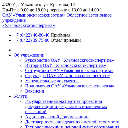
432001, г.Ульяновск, ул. Крымова, 12
Пн-Пт: с 9.00 до 18.00 ( перерыв: с 13.00 до 14.00 )
ОАУ «Ульяновскгосэкспертиза»
Областное автономное
учреждение
«Ульяновскгосэкспертиза»
+7 (8422) 46-80-40
Приёмная
+7 (8422) 39-75-80
Отдел приёмки
Об учреждении
Руководство ОАУ «Ульяновскгосэкспертиза»
История ОАУ «Ульяновскгосэкспертиза»
Сотрудники ОАУ «Ульяновскгосэкспертиза»
Структура ОАУ «Ульяновскгосэкспертиза»
Учредительные документы
Полномочия ОАУ «Ульяновскгосэкспертиза»
Вакансии
Услуги
Государственная экспертиза проектной
документации и результатов инженерных
изысканий
Аудит проектной документации
Достоверность определения сметной стоимости
Технологический и ценовой аудит обоснования