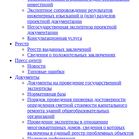
инвестиций
Экспертное сопровождение результатов
инженерных изысканий и (или) разделов
проектной документации
Негосударственная экспертиза проектной
документации
Консультационная услуга
Реестр
Реестр выданных заключений
Сведения о положительных заключениях
Пресс-центр
Новости
Типовые ошибки
Документы
Документы на проведение государственной
экспертизы
Нормативная база
Порядок проведения проверки достоверности
определения сметной стоимости капитального
ремонта зданий общеобразовательных
организаций
Проведение экспертизы в отношении
многоквартирных домов, сведения о которых
включены в единый реестр проблемных объектов
Полезная информация