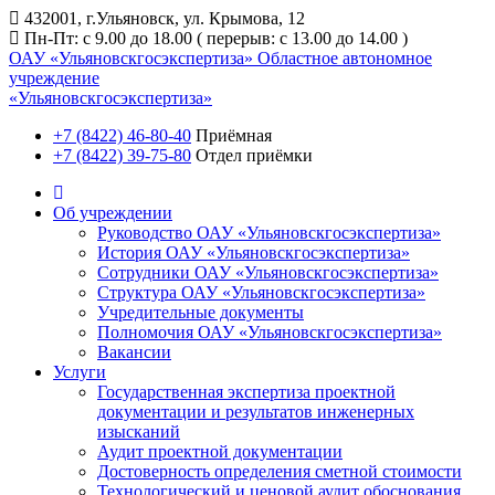
432001, г.Ульяновск, ул. Крымова, 12
Пн-Пт: с 9.00 до 18.00 ( перерыв: с 13.00 до 14.00 )
ОАУ «Ульяновскгосэкспертиза»
Областное автономное
учреждение
«Ульяновскгосэкспертиза»
+7 (8422) 46-80-40
Приёмная
+7 (8422) 39-75-80
Отдел приёмки
Об учреждении
Руководство ОАУ «Ульяновскгосэкспертиза»
История ОАУ «Ульяновскгосэкспертиза»
Сотрудники ОАУ «Ульяновскгосэкспертиза»
Структура ОАУ «Ульяновскгосэкспертиза»
Учредительные документы
Полномочия ОАУ «Ульяновскгосэкспертиза»
Вакансии
Услуги
Государственная экспертиза проектной
документации и результатов инженерных
изысканий
Аудит проектной документации
Достоверность определения сметной стоимости
Технологический и ценовой аудит обоснования