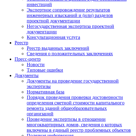
инвестиций
Экспертное сопровождение результатов
инженерных изысканий и (или) разделов
проектной документации
Негосударственная экспертиза проектной
документации
Консультационная услуга
Реестр
Реестр выданных заключений
Сведения о положительных заключениях
Пресс-центр
Новости
Типовые ошибки
Документы
Документы на проведение государственной
экспертизы
Нормативная база
Порядок проведения проверки достоверности
определения сметной стоимости капитального
ремонта зданий общеобразовательных
организаций
Проведение экспертизы в отношении
многоквартирных домов, сведения о которых
включены в единый реестр проблемных объектов
Полезная информация