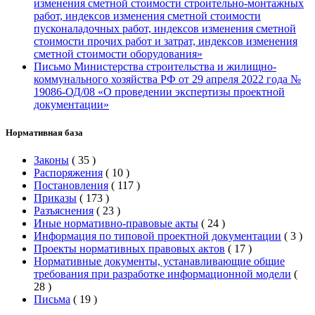
изменения сметной стоимости строительно-монтажных
работ, индексов изменения сметной стоимости
пусконаладочных работ, индексов изменения сметной
стоимости прочих работ и затрат, индексов изменения
сметной стоимости оборудования»
Письмо Министерства строительства и жилищно-
коммунального хозяйства РФ от 29 апреля 2022 года №
19086-ОД/08 «О проведении экспертизы проектной
документации»
Нормативная база
Законы
(
35
)
Распоряжения
(
10
)
Постановления
(
117
)
Приказы
(
173
)
Разъяснения
(
23
)
Иные нормативно-правовые акты
(
24
)
Информация по типовой проектной документации
(
3
)
Проекты нормативных правовых актов
(
17
)
Нормативные документы, устанавливающие общие
требования при разработке информационной модели
(
28
)
Письма
(
19
)