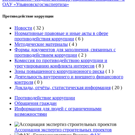
ОАУ «Ульяновскгосэкспертиза»
Противодействие коррупции
Новости
(
32
)
Нормативные правовые и иные акты в сфере
противодействия коррупции
(
6
)
Методические материалы
(
4
)
Формы документов для заполнения, связанных с
противодействием коррупции
(
2
)
Комиссия по противодействию коррупции и
урегулированию конфликта интересов
(
8
)
Зоны повышенного коррупционного риска
(
1
)
Деятельность внутреннего и внешнего финансового
контроля
(
0
)
Доклады, отчёты, статистическая информация
(
20
)
Противодействие коррупции
Обращения граждан
Информация для людей с ограниченными
возможностями
Ассоциация экспертиз строительных проектов