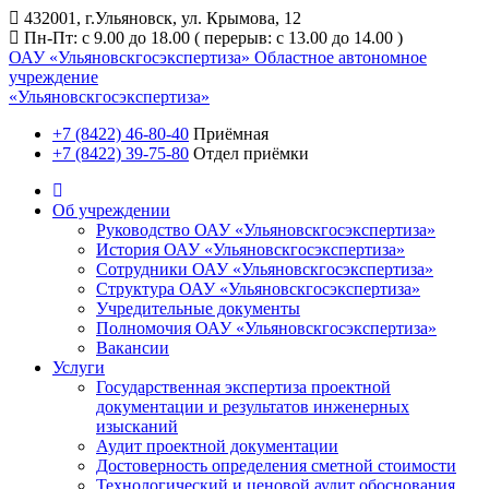
432001, г.Ульяновск, ул. Крымова, 12
Пн-Пт: с 9.00 до 18.00 ( перерыв: с 13.00 до 14.00 )
ОАУ «Ульяновскгосэкспертиза»
Областное автономное
учреждение
«Ульяновскгосэкспертиза»
+7 (8422) 46-80-40
Приёмная
+7 (8422) 39-75-80
Отдел приёмки
Об учреждении
Руководство ОАУ «Ульяновскгосэкспертиза»
История ОАУ «Ульяновскгосэкспертиза»
Сотрудники ОАУ «Ульяновскгосэкспертиза»
Структура ОАУ «Ульяновскгосэкспертиза»
Учредительные документы
Полномочия ОАУ «Ульяновскгосэкспертиза»
Вакансии
Услуги
Государственная экспертиза проектной
документации и результатов инженерных
изысканий
Аудит проектной документации
Достоверность определения сметной стоимости
Технологический и ценовой аудит обоснования