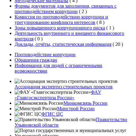
Методические материалы
(
4
)
Формы документов для заполнения, связанных с
противодействием коррупции
(
2
)
Комиссия по противодействию коррупции и
урегулированию конфликта интересов
(
8
)
Зоны повышенного коррупционного риска
(
1
)
Деятельность внутреннего и внешнего финансового
контроля
(
0
)
Доклады, отчёты, статистическая информация
(
20
)
Противодействие коррупции
Обращения граждан
Информация для людей с ограниченными
возможностями
Ассоциация экспертиз строительных проектов
ФАУ
«Главгосэкспертиза России»
Минкомсвязь России
Минстрой России
ФГИС ЦС
Правительство
Ульяновской области