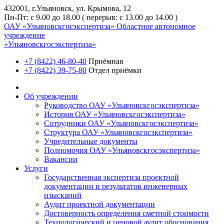
432001, г.Ульяновск, ул. Крымова, 12
Пн-Пт: с 9.00 до 18.00 ( перерыв: с 13.00 до 14.00 )
ОАУ «Ульяновскгосэкспертиза»
Областное автономное
учреждение
«Ульяновскгосэкспертиза»
+7 (8422) 46-80-40
Приёмная
+7 (8422) 39-75-80
Отдел приёмки
Об учреждении
Руководство ОАУ «Ульяновскгосэкспертиза»
История ОАУ «Ульяновскгосэкспертиза»
Сотрудники ОАУ «Ульяновскгосэкспертиза»
Структура ОАУ «Ульяновскгосэкспертиза»
Учредительные документы
Полномочия ОАУ «Ульяновскгосэкспертиза»
Вакансии
Услуги
Государственная экспертиза проектной
документации и результатов инженерных
изысканий
Аудит проектной документации
Достоверность определения сметной стоимости
Технологический и ценовой аудит обоснования