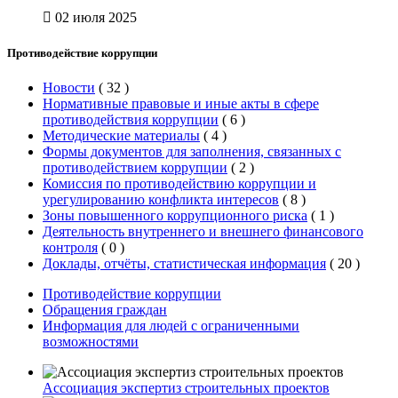
02 июля 2025
Противодействие коррупции
Новости
(
32
)
Нормативные правовые и иные акты в сфере
противодействия коррупции
(
6
)
Методические материалы
(
4
)
Формы документов для заполнения, связанных с
противодействием коррупции
(
2
)
Комиссия по противодействию коррупции и
урегулированию конфликта интересов
(
8
)
Зоны повышенного коррупционного риска
(
1
)
Деятельность внутреннего и внешнего финансового
контроля
(
0
)
Доклады, отчёты, статистическая информация
(
20
)
Противодействие коррупции
Обращения граждан
Информация для людей с ограниченными
возможностями
Ассоциация экспертиз строительных проектов