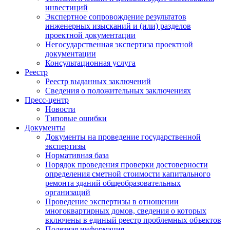
инвестиций
Экспертное сопровождение результатов
инженерных изысканий и (или) разделов
проектной документации
Негосударственная экспертиза проектной
документации
Консультационная услуга
Реестр
Реестр выданных заключений
Сведения о положительных заключениях
Пресс-центр
Новости
Типовые ошибки
Документы
Документы на проведение государственной
экспертизы
Нормативная база
Порядок проведения проверки достоверности
определения сметной стоимости капитального
ремонта зданий общеобразовательных
организаций
Проведение экспертизы в отношении
многоквартирных домов, сведения о которых
включены в единый реестр проблемных объектов
Полезная информация