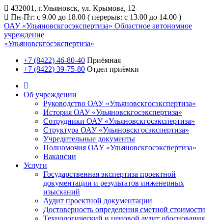
432001, г.Ульяновск, ул. Крымова, 12
Пн-Пт: с 9.00 до 18.00 ( перерыв: с 13.00 до 14.00 )
ОАУ «Ульяновскгосэкспертиза»
Областное автономное
учреждение
«Ульяновскгосэкспертиза»
+7 (8422) 46-80-40
Приёмная
+7 (8422) 39-75-80
Отдел приёмки
Об учреждении
Руководство ОАУ «Ульяновскгосэкспертиза»
История ОАУ «Ульяновскгосэкспертиза»
Сотрудники ОАУ «Ульяновскгосэкспертиза»
Структура ОАУ «Ульяновскгосэкспертиза»
Учредительные документы
Полномочия ОАУ «Ульяновскгосэкспертиза»
Вакансии
Услуги
Государственная экспертиза проектной
документации и результатов инженерных
изысканий
Аудит проектной документации
Достоверность определения сметной стоимости
Технологический и ценовой аудит обоснования