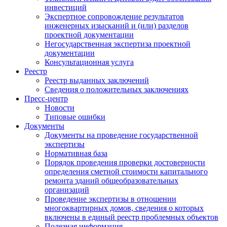
инвестиций
Экспертное сопровождение результатов
инженерных изысканий и (или) разделов
проектной документации
Негосударственная экспертиза проектной
документации
Консультационная услуга
Реестр
Реестр выданных заключений
Сведения о положительных заключениях
Пресс-центр
Новости
Типовые ошибки
Документы
Документы на проведение государственной
экспертизы
Нормативная база
Порядок проведения проверки достоверности
определения сметной стоимости капитального
ремонта зданий общеобразовательных
организаций
Проведение экспертизы в отношении
многоквартирных домов, сведения о которых
включены в единый реестр проблемных объектов
Полезная информация