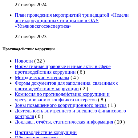
27 ноября 2024
План проведения мероприятий тринадцатой «Недели
антикоррупционных инициатив в ОАУ
«Ульяновскгосэкспертиза»
22 ноября 2023
Противодействие коррупции
Новости
(
32
)
Нормативные правовые и иные акты в сфере
противодействия коррупции
(
6
)
Методические материалы
(
4
)
Формы документов для заполнения, связанных с
противодействием коррупции
(
2
)
Комиссия по противодействию коррупции и
урегулированию конфликта интересов
(
8
)
Зоны повышенного коррупционного риска
(
1
)
Деятельность внутреннего и внешнего финансового
контроля
(
0
)
Доклады, отчёты, статистическая информация
(
20
)
Противодействие коррупции
Обращения граждан