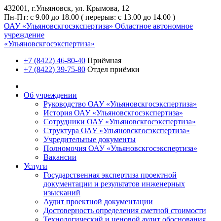
432001, г.Ульяновск, ул. Крымова, 12
Пн-Пт: с 9.00 до 18.00 ( перерыв: с 13.00 до 14.00 )
ОАУ «Ульяновскгосэкспертиза»
Областное автономное
учреждение
«Ульяновскгосэкспертиза»
+7 (8422) 46-80-40
Приёмная
+7 (8422) 39-75-80
Отдел приёмки
Об учреждении
Руководство ОАУ «Ульяновскгосэкспертиза»
История ОАУ «Ульяновскгосэкспертиза»
Сотрудники ОАУ «Ульяновскгосэкспертиза»
Структура ОАУ «Ульяновскгосэкспертиза»
Учредительные документы
Полномочия ОАУ «Ульяновскгосэкспертиза»
Вакансии
Услуги
Государственная экспертиза проектной
документации и результатов инженерных
изысканий
Аудит проектной документации
Достоверность определения сметной стоимости
Технологический и ценовой аудит обоснования