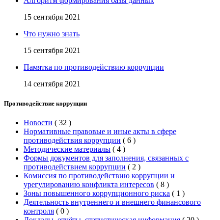
Алгоритм формирования базы данных
15 сентября 2021
Что нужно знать
15 сентября 2021
Памятка по противодействию коррупции
14 сентября 2021
Противодействие коррупции
Новости
(
32
)
Нормативные правовые и иные акты в сфере
противодействия коррупции
(
6
)
Методические материалы
(
4
)
Формы документов для заполнения, связанных с
противодействием коррупции
(
2
)
Комиссия по противодействию коррупции и
урегулированию конфликта интересов
(
8
)
Зоны повышенного коррупционного риска
(
1
)
Деятельность внутреннего и внешнего финансового
контроля
(
0
)
Доклады, отчёты, статистическая информация
(
20
)