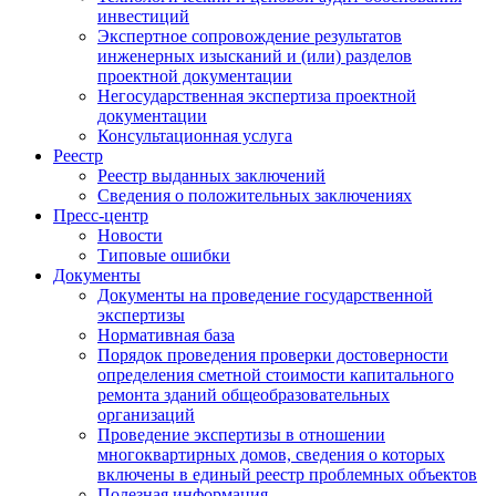
инвестиций
Экспертное сопровождение результатов
инженерных изысканий и (или) разделов
проектной документации
Негосударственная экспертиза проектной
документации
Консультационная услуга
Реестр
Реестр выданных заключений
Сведения о положительных заключениях
Пресс-центр
Новости
Типовые ошибки
Документы
Документы на проведение государственной
экспертизы
Нормативная база
Порядок проведения проверки достоверности
определения сметной стоимости капитального
ремонта зданий общеобразовательных
организаций
Проведение экспертизы в отношении
многоквартирных домов, сведения о которых
включены в единый реестр проблемных объектов
Полезная информация