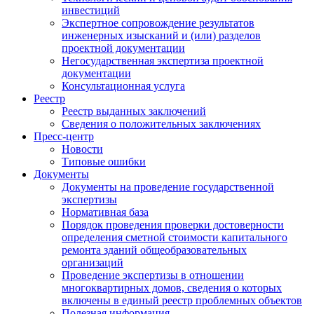
инвестиций
Экспертное сопровождение результатов
инженерных изысканий и (или) разделов
проектной документации
Негосударственная экспертиза проектной
документации
Консультационная услуга
Реестр
Реестр выданных заключений
Сведения о положительных заключениях
Пресс-центр
Новости
Типовые ошибки
Документы
Документы на проведение государственной
экспертизы
Нормативная база
Порядок проведения проверки достоверности
определения сметной стоимости капитального
ремонта зданий общеобразовательных
организаций
Проведение экспертизы в отношении
многоквартирных домов, сведения о которых
включены в единый реестр проблемных объектов
Полезная информация