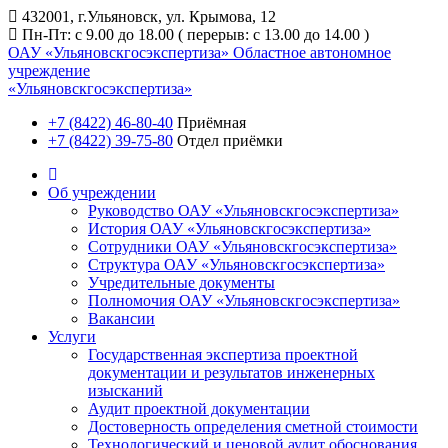
432001, г.Ульяновск, ул. Крымова, 12
Пн-Пт: с 9.00 до 18.00 ( перерыв: с 13.00 до 14.00 )
ОАУ «Ульяновскгосэкспертиза»
Областное автономное
учреждение
«Ульяновскгосэкспертиза»
+7 (8422) 46-80-40
Приёмная
+7 (8422) 39-75-80
Отдел приёмки
Об учреждении
Руководство ОАУ «Ульяновскгосэкспертиза»
История ОАУ «Ульяновскгосэкспертиза»
Сотрудники ОАУ «Ульяновскгосэкспертиза»
Структура ОАУ «Ульяновскгосэкспертиза»
Учредительные документы
Полномочия ОАУ «Ульяновскгосэкспертиза»
Вакансии
Услуги
Государственная экспертиза проектной
документации и результатов инженерных
изысканий
Аудит проектной документации
Достоверность определения сметной стоимости
Технологический и ценовой аудит обоснования