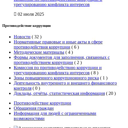
урегулированию конфликта интересов
02 июля 2025
Противодействие коррупции
Новости
(
32
)
Нормативные правовые и иные акты в сфере
противодействия коррупции
(
6
)
Методические материалы
(
4
)
Формы документов для заполнения, связанных с
противодействием коррупции
(
2
)
Комиссия по противодействию коррупции и
урегулированию конфликта интересов
(
8
)
Зоны повышенного коррупционного риска
(
1
)
Деятельность внутреннего и внешнего финансового
контроля
(
0
)
Доклады, отчёты, статистическая информация
(
20
)
Противодействие коррупции
Обращения граждан
Информация для людей с ограниченными
возможностями